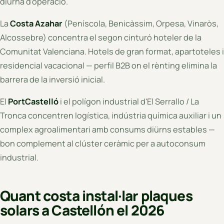
diürna d'operació.
La
Costa Azahar
(Peníscola, Benicàssim, Orpesa, Vinaròs,
Alcossebre) concentra el segon cinturó hoteler de la
Comunitat Valenciana. Hotels de gran format, apartoteles i
residencial vacacional — perfil B2B on el rènting elimina la
barrera de la inversió inicial.
El
PortCastelló
i el polígon industrial d'El Serrallo / La
Tronca concentren logística, indústria química auxiliar i un
complex agroalimentari amb consums diürns estables —
bon complement al clúster ceràmic per a autoconsum
industrial.
Quant costa instal·lar plaques
solars a Castellón el 2026