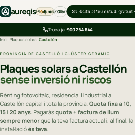
aureqis
Plaques solars
Sol·licita el teu estudi gratuït
Eines
Aerotèrmia
Backup
Carregadors
B
CA
Truca ja ·
900 264 644
Inici
›
Plaques solars
›
Castellón
PROVÍNCIA DE CASTELLÓ I CLÚSTER CERÀMIC
Plaques solars a Castellón
sense inversió ni riscos
Rènting fotovoltaic, residencial i industrial a
Castellón capital i tota la província.
Quota fixa a 10,
15 i 20 anys
. Pagaràs
quota + factura de llum
sempre menor
que la teva factura actual i, al final, la
instal·lació
és teva
.