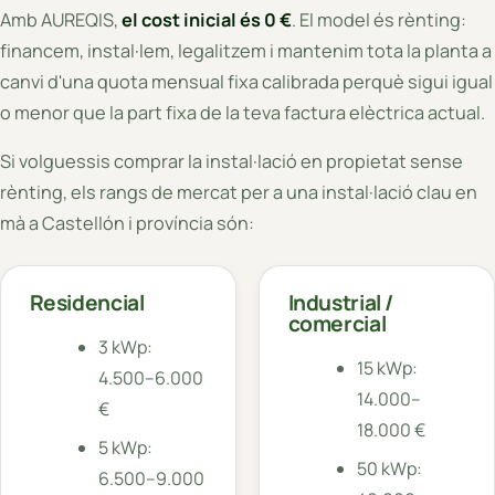
Amb AUREQIS,
el cost inicial és 0 €
. El model és rènting:
financem, instal·lem, legalitzem i mantenim tota la planta a
canvi d'una quota mensual fixa calibrada perquè sigui igual
o menor que la part fixa de la teva factura elèctrica actual.
Si volguessis comprar la instal·lació en propietat sense
rènting, els rangs de mercat per a una instal·lació clau en
mà a Castellón i província són:
Residencial
Industrial /
comercial
3 kWp:
15 kWp:
4.500–6.000
14.000–
€
18.000 €
5 kWp:
50 kWp:
6.500–9.000