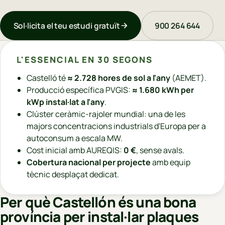
Sol·licita el teu estudi gratuït
900 264 644
L'ESSENCIAL EN 30 SEGONS
Castelló té
≈ 2.728 hores de sol a l'any
(AEMET).
Producció específica PVGIS:
≈ 1.680 kWh per
kWp instal·lat a l'any
.
Clúster ceràmic-rajoler mundial: una de les
majors concentracions industrials d'Europa per a
autoconsum a escala MW.
Cost inicial amb AUREQIS:
0 €
, sense avals.
Cobertura nacional per projecte
amb equip
tècnic desplaçat dedicat.
Per què Castellón és una bona
província per instal·lar plaques