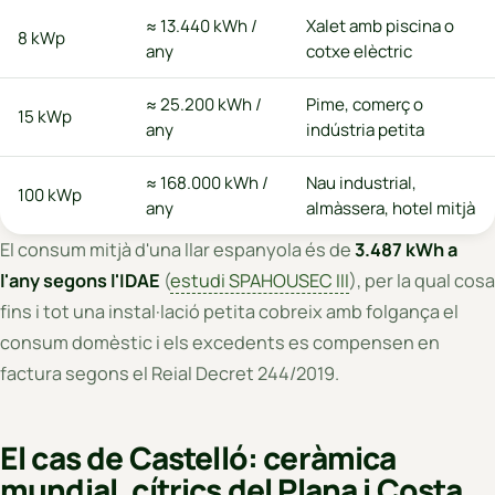
≈ 13.440 kWh /
Xalet amb piscina o
8 kWp
any
cotxe elèctric
≈ 25.200 kWh /
Pime, comerç o
15 kWp
any
indústria petita
≈ 168.000 kWh /
Nau industrial,
100 kWp
any
almàssera, hotel mitjà
El consum mitjà d'una llar espanyola és de
3.487 kWh a
l'any segons l'IDAE
(
estudi SPAHOUSEC III
), per la qual cosa
fins i tot una instal·lació petita cobreix amb folgança el
consum domèstic i els excedents es compensen en
factura segons el Reial Decret 244/2019.
El cas de Castelló: ceràmica
mundial, cítrics del Plana i Costa