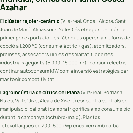
Azahar
El
clúster rajoler-ceràmic
(Vila-real, Onda, l'Alcora, Sant
Joan de Moró, Almassora, Nules) és el segon del món i el
primer per exportació. Les fàbriques operen amb forns de
cocció a 1.200 °C (consum elèctric + gas), atomitzadors,
premses, assecadors i línies d'esmaltat. Cobertes
industrials gegants (5.000–15.000 m²) i consum elèctric
continu: autoconsum MW com a inversió estratègica per
mantenir competitivitat.
L'
agroindústria de cítrics del Plana
(Vila-real, Borriana,
Nules, Vall d'Uixó, Alcalà de Xivert) concentra centrals de
manipulació, calibrat i cambra frigorífica amb consums pic
durant la campanya (octubre-maig). Plantes
fotovoltaiques de 200–500 kWp encaixen amb corba