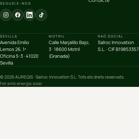
Contacte
SEGUEIX-NOS
SEVILLA
MOTRIL
RAÓ SOCIAL
Avenida Emilio
Calle Marjalillo Bajo,
Salroc Innovation
Lemos 26, 1º
3 · 18600 Motril
S.L. · CIF B19853357
Oficina 5-3 · 41020
(Granada)
Sevilla
© 2026 AUREQIS · Salroc Innovation S.L. Tots els drets reservats.
Fet amb energia solar