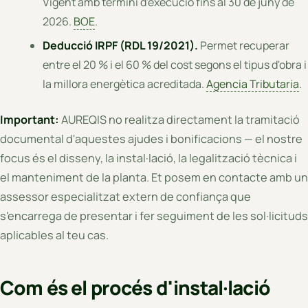
Vigent amb termini d'execució fins al 30 de juny de
2026.
BOE
.
Deducció IRPF (RDL 19/2021).
Permet recuperar
entre el 20 % i el 60 % del cost segons el tipus d'obra i
la millora energètica acreditada.
Agencia Tributaria
.
Important:
AUREQIS no realitza directament la tramitació
documental d'aquestes ajudes i bonificacions — el nostre
focus és el disseny, la instal·lació, la legalització tècnica i
el manteniment de la planta. Et posem en contacte amb un
assessor especialitzat extern de confiança que
s'encarrega de presentar i fer seguiment de les sol·licituds
aplicables al teu cas.
Com és el procés d'instal·lació