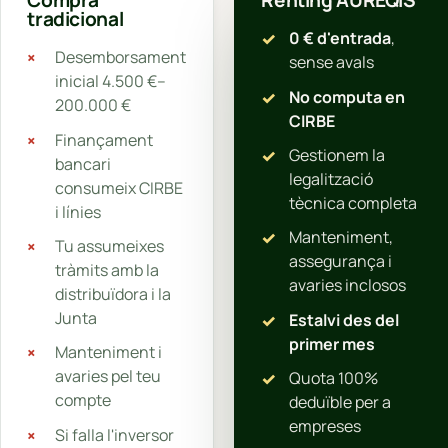
Compra
Rènting AUREQIS
tradicional
0 € d'entrada
,
Desemborsament
sense avals
inicial 4.500 €–
No computa en
200.000 €
CIRBE
Finançament
Gestionem la
bancari
legalització
consumeix CIRBE
tècnica completa
i línies
Manteniment,
Tu assumeixes
assegurança i
tràmits amb la
avaries inclosos
distribuïdora i la
Junta
Estalvi des del
primer mes
Manteniment i
avaries pel teu
Quota 100%
compte
deduïble per a
empreses
Si falla l'inversor