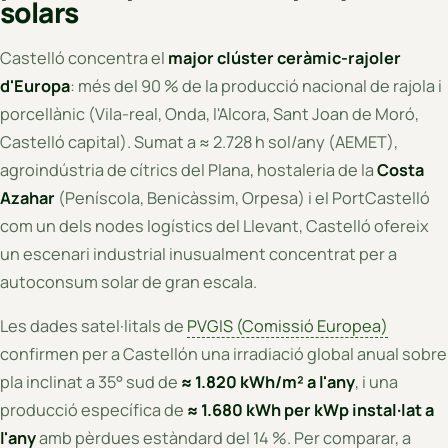
solars
Castelló concentra el
major clúster ceràmic-rajoler
d'Europa
: més del 90 % de la producció nacional de rajola i
porcellànic (Vila-real, Onda, l'Alcora, Sant Joan de Moró,
Castelló capital). Sumat a ≈ 2.728 h sol/any (AEMET),
agroindústria de cítrics del Plana, hostaleria de la
Costa
Azahar
(Peníscola, Benicàssim, Orpesa) i el PortCastelló
com un dels nodes logístics del Llevant, Castelló ofereix
un escenari industrial inusualment concentrat per a
autoconsum solar de gran escala.
Les dades satel·litals de
PVGIS (Comissió Europea)
confirmen per a Castellón una irradiació global anual sobre
pla inclinat a 35° sud de
≈ 1.820 kWh/m² a l'any
, i una
producció específica de
≈ 1.680 kWh per kWp instal·lat a
l'any
amb pèrdues estàndard del 14 %. Per comparar, a