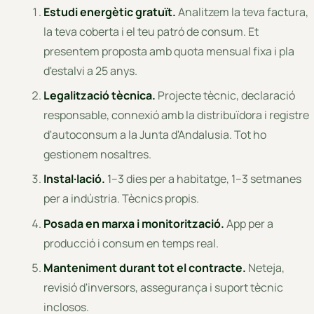
Estudi energètic gratuït.
Analitzem la teva factura,
la teva coberta i el teu patró de consum. Et
presentem proposta amb quota mensual fixa i pla
d'estalvi a 25 anys.
Legalització tècnica.
Projecte tècnic, declaració
responsable, connexió amb la distribuïdora i registre
d'autoconsum a la Junta d'Andalusia. Tot ho
gestionem nosaltres.
Instal·lació.
1–3 dies per a habitatge, 1–3 setmanes
per a indústria. Tècnics propis.
Posada en marxa i monitorització.
App per a
producció i consum en temps real.
Manteniment durant tot el contracte.
Neteja,
revisió d'inversors, assegurança i suport tècnic
inclosos.