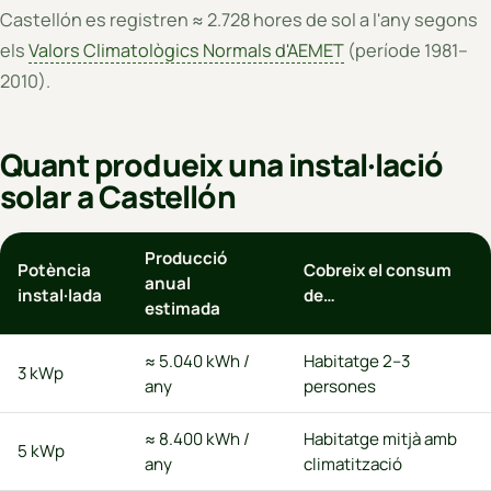
Castellón es registren ≈ 2.728 hores de sol a l'any segons
els
Valors Climatològics Normals d'AEMET
(període 1981–
2010).
Quant produeix una instal·lació
solar a Castellón
Producció
Potència
Cobreix el consum
anual
instal·lada
de…
estimada
≈ 5.040 kWh /
Habitatge 2–3
3 kWp
any
persones
≈ 8.400 kWh /
Habitatge mitjà amb
5 kWp
any
climatització