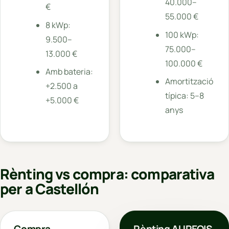
40.000–
€
55.000 €
8 kWp:
100 kWp:
9.500–
75.000–
13.000 €
100.000 €
Amb bateria:
Amortització
+2.500 a
típica: 5–8
+5.000 €
anys
Rènting vs compra: comparativa
per a Castellón