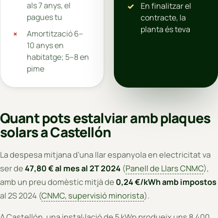
als 7 anys, el
En finalitzar el
pagues tu
contracte, la
planta és teva
Amortització 6–
10 anys en
habitatge; 5–8 en
pime
Quant pots estalviar amb plaques
solars a Castellón
La despesa mitjana d'una llar espanyola en electricitat va
ser de
47,80 € al mes al 2T 2024
(
Panell de Llars CNMC
),
amb un preu domèstic mitjà de
0,24 €/kWh amb impostos
al 2S 2024 (
CNMC, supervisió minorista
).
A Castellón, una instal·lació de 5 kWp produeix uns 8.400