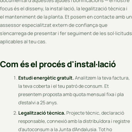
documental d'aquestes ajudes i bonificacions — el nostre
focus és el disseny, la instal·lació, la legalització tècnica i
el manteniment de la planta. Et posem en contacte amb un
assessor especialitzat extern de confiança que
s'encarrega de presentar i fer seguiment de les sol·licituds
aplicables al teu cas.
Com és el procés d'instal·lació
Estudi energètic gratuït.
Analitzem la teva factura,
la teva coberta i el teu patró de consum. Et
presentem proposta amb quota mensual fixa i pla
d'estalvi a 25 anys.
Legalització tècnica.
Projecte tècnic, declaració
responsable, connexió amb la distribuïdora i registre
d'autoconsum a la Junta d'Andalusia. Tot ho