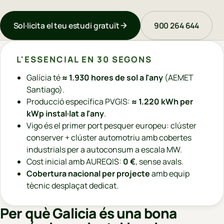
Sol·licita el teu estudi gratuït
900 264 644
L'ESSENCIAL EN 30 SEGONS
Galícia té
≈ 1.930 hores de sol a l'any
(AEMET
Santiago).
Producció específica PVGIS:
≈ 1.220 kWh per
kWp instal·lat a l'any
.
Vigo és el primer port pesquer europeu: clúster
conserver + clúster automotriu amb cobertes
industrials per a autoconsum a escala MW.
Cost inicial amb AUREQIS:
0 €
, sense avals.
Cobertura nacional per projecte
amb equip
tècnic desplaçat dedicat.
Per què Galicia és una bona