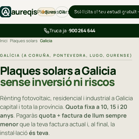
aureqis
Plaques solars
Sol·licita el teu estudi gratuït
Eines
Aerotèrmia
Backup
Carregadors
B
CA
Truca ja ·
900 264 644
Inici
›
Plaques solars
›
Galicia
GALÍCIA (A CORUÑA, PONTEVEDRA, LUGO, OURENSE)
Plaques solars a Galicia
sense inversió ni riscos
Rènting fotovoltaic, residencial i industrial a Galicia
capital i tota la província.
Quota fixa a 10, 15 i 20
anys
. Pagaràs
quota + factura de llum sempre
menor
que la teva factura actual i, al final, la
instal·lació
és teva
.