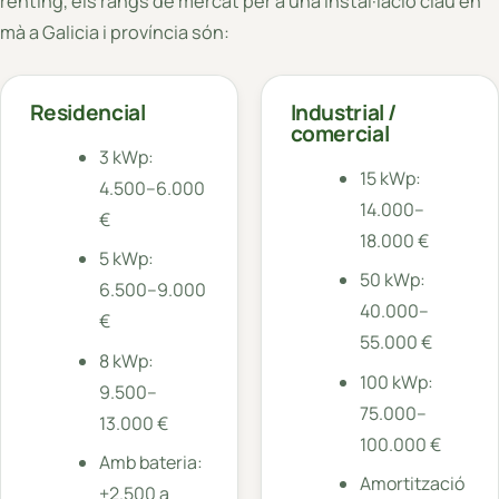
rènting, els rangs de mercat per a una instal·lació clau en
mà a Galicia i província són:
Residencial
Industrial /
comercial
3 kWp:
15 kWp:
4.500–6.000
14.000–
€
18.000 €
5 kWp:
50 kWp:
6.500–9.000
40.000–
€
55.000 €
8 kWp:
100 kWp:
9.500–
75.000–
13.000 €
100.000 €
Amb bateria:
Amortització
+2.500 a