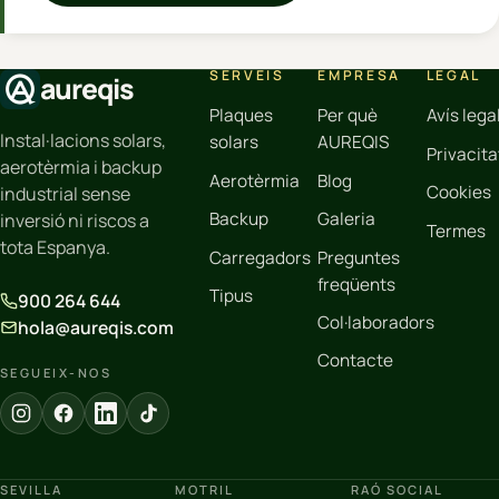
SERVEIS
EMPRESA
LEGAL
aureqis
Plaques
Per què
Avís lega
Instal·lacions solars,
solars
AUREQIS
Privacita
aerotèrmia i backup
Aerotèrmia
Blog
Cookies
industrial sense
Backup
Galeria
inversió ni riscos a
Termes
tota Espanya.
Carregadors
Preguntes
freqüents
Tipus
900 264 644
Col·laboradors
hola@aureqis.com
Contacte
SEGUEIX-NOS
SEVILLA
MOTRIL
RAÓ SOCIAL