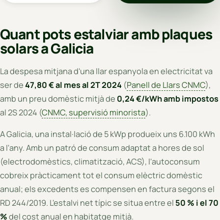
Quant pots estalviar amb plaques
solars a Galicia
La despesa mitjana d'una llar espanyola en electricitat va
ser de
47,80 € al mes al 2T 2024
(
Panell de Llars CNMC
),
amb un preu domèstic mitjà de
0,24 €/kWh amb impostos
al 2S 2024 (
CNMC, supervisió minorista
).
A Galicia, una instal·lació de 5 kWp produeix uns 6.100 kWh
a l'any. Amb un patró de consum adaptat a hores de sol
(electrodomèstics, climatització, ACS), l'autoconsum
cobreix pràcticament tot el consum elèctric domèstic
anual; els excedents es compensen en factura segons el
RD 244/2019. L'estalvi net típic se situa entre el
50 % i el 70
%
del cost anual en habitatge mitjà.