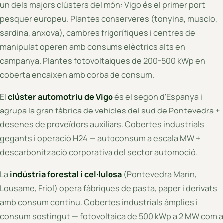
un dels majors clústers del món: Vigo és el primer port
pesquer europeu. Plantes conserveres (tonyina, musclo,
sardina, anxova), cambres frigorífiques i centres de
manipulat operen amb consums elèctrics alts en
campanya. Plantes fotovoltaiques de 200-500 kWp en
coberta encaixen amb corba de consum.
El
clúster automotriu de Vigo
és el segon d'Espanya i
agrupa la gran fàbrica de vehicles del sud de Pontevedra +
desenes de proveïdors auxiliars. Cobertes industrials
gegants i operació H24 — autoconsum a escala MW +
descarbonització corporativa del sector automoció.
La
indústria forestal i cel·lulosa
(Pontevedra Marín,
Lousame, Friol) opera fàbriques de pasta, paper i derivats
amb consum continu. Cobertes industrials àmplies i
consum sostingut — fotovoltaica de 500 kWp a 2 MW com a