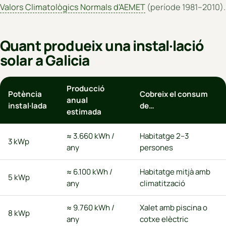
Valors Climatològics Normals d'AEMET
(període 1981–2010).
Quant produeix una instal·lació
solar a Galicia
Producció
Potència
Cobreix el consum
anual
instal·lada
de…
estimada
≈ 3.660 kWh /
Habitatge 2–3
3 kWp
any
persones
≈ 6.100 kWh /
Habitatge mitjà amb
5 kWp
any
climatització
≈ 9.760 kWh /
Xalet amb piscina o
8 kWp
any
cotxe elèctric