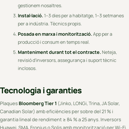
gestionem nosaltres.
Instal·lació.
1–3 dies per a habitatge, 1–3 setmanes
per a indústria. Tècnics propis.
Posada en marxa i monitorització.
App per a
producció i consum en temps real.
Manteniment durant tot el contracte.
Neteja,
revisió d'inversors, assegurança i suport tècnic
inclosos.
Tecnologia i garanties
Plaques
Bloomberg Tier 1
(Jinko, LONGi, Trina, JA Solar,
Canadian Solar) amb eficiències per sobre del 21 % i
garantia lineal de rendiment ≥ 84 % a 25 anys. Inversors
Huawei, SMA, Fronius o Solis amb monitorització per Wi-Fi.