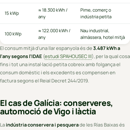
≈ 18.300 kWh /
Pime, comerç o
15 kWp
any
indústria petita
≈ 122.000 kWh /
Nau industrial,
100 kWp
any
almàssera, hotel mitjà
El consum mitjà d'una llar espanyola és de
3.487 kWh a
l'any segons l'IDAE
(
estudi SPAHOUSEC III
), per la qual cosa
fins i tot una instal·lació petita cobreix amb folgança el
consum domèstic i els excedents es compensen en
factura segons el Reial Decret 244/2019.
El cas de Galícia: conserveres,
automoció de Vigo i làctia
La
indústria conservera i pesquera
de les Rías Baixas és