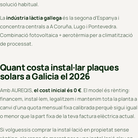
solució habitual.
La
indústria làctia gallega
és la segona d'Espanya i
concentra centrals a A Coruña, Lugo i Pontevedra.
Combinació fotovoltaica + aerotèrmia per a climatització
de processat.
Quant costa instal·lar plaques
solars a Galicia el 2026
Amb AUREQIS,
el cost inicial és 0 €
. El model és rènting:
financem, instal·lem, legalitzem i mantenim tota la planta a
canvi d'una quota mensual fixa calibrada perquè sigui igual
o menor que la part fixa de la teva factura elèctrica actual.
Si volguessis comprar la instal·lació en propietat sense