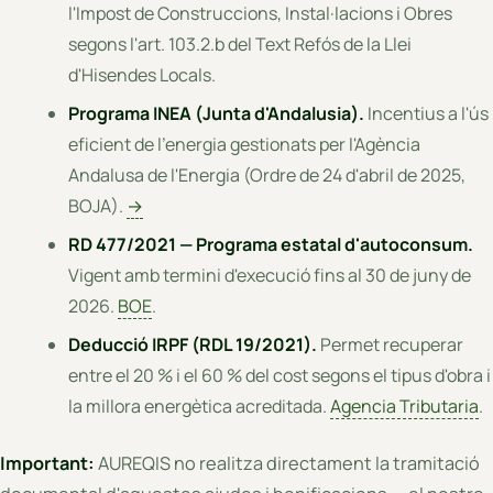
l'Impost de Construccions, Instal·lacions i Obres
segons l'art. 103.2.b del Text Refós de la Llei
d'Hisendes Locals.
Programa INEA (Junta d'Andalusia).
Incentius a l'ús
eficient de l'energia gestionats per l'Agència
Andalusa de l'Energia (Ordre de 24 d'abril de 2025,
BOJA).
→
RD 477/2021 — Programa estatal d'autoconsum.
Vigent amb termini d'execució fins al 30 de juny de
2026.
BOE
.
Deducció IRPF (RDL 19/2021).
Permet recuperar
entre el 20 % i el 60 % del cost segons el tipus d'obra i
la millora energètica acreditada.
Agencia Tributaria
.
Important:
AUREQIS no realitza directament la tramitació