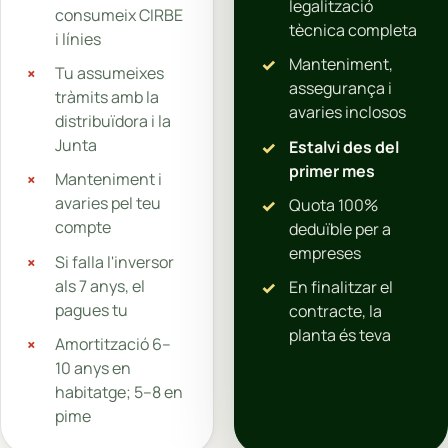
legalització
consumeix CIRBE
tècnica completa
i línies
Manteniment,
Tu assumeixes
assegurança i
tràmits amb la
avaries inclosos
distribuïdora i la
Junta
Estalvi des del
primer mes
Manteniment i
avaries pel teu
Quota 100%
compte
deduïble per a
empreses
Si falla l'inversor
als 7 anys, el
En finalitzar el
pagues tu
contracte, la
planta és teva
Amortització 6–
10 anys en
habitatge; 5–8 en
pime