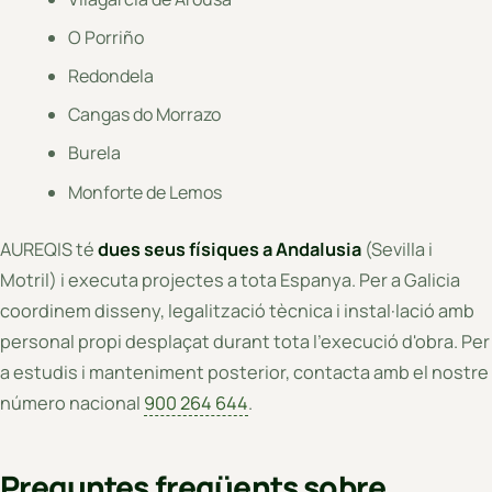
O Porriño
Redondela
Cangas do Morrazo
Burela
Monforte de Lemos
AUREQIS té
dues seus físiques a Andalusia
(Sevilla i
Motril) i executa projectes a tota Espanya. Per a Galicia
coordinem disseny, legalització tècnica i instal·lació amb
personal propi desplaçat durant tota l'execució d'obra. Per
a estudis i manteniment posterior, contacta amb el nostre
número nacional
900 264 644
.
Preguntes freqüents sobre