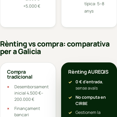
típica: 5–8
+5.000 €
anys
Rènting vs compra: comparativa
per a Galicia
Compra
Rènting AUREQIS
tradicional
0 € d'entrada
,
Desemborsament
sense avals
inicial 4.500 €–
No computa en
200.000 €
CIRBE
Finançament
Gestionem la
bancari