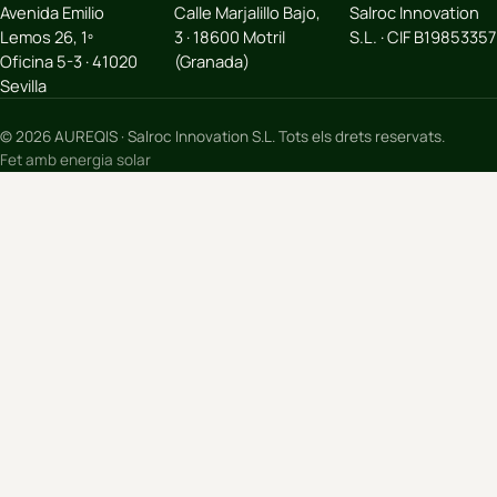
Avenida Emilio
Calle Marjalillo Bajo,
Salroc Innovation
Lemos 26, 1º
3 · 18600 Motril
S.L. · CIF B19853357
Oficina 5-3 · 41020
(Granada)
Sevilla
© 2026 AUREQIS · Salroc Innovation S.L. Tots els drets reservats.
Fet amb energia solar