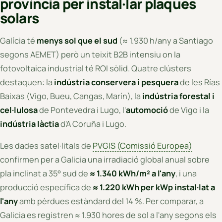
província per instal·lar plaques
solars
Galícia té
menys sol que el sud
(≈ 1.930 h/any a Santiago
segons AEMET) però un teixit B2B intensiu on la
fotovoltaica industrial té ROI sòlid. Quatre clústers
destaquen: la
indústria conservera i pesquera
de les Rías
Baixas (Vigo, Bueu, Cangas, Marín), la
indústria forestal i
cel·lulosa
de Pontevedra i Lugo, l'
automoció
de Vigo i la
indústria làctia
d'A Coruña i Lugo.
Les dades satel·litals de
PVGIS (Comissió Europea)
confirmen per a Galicia una irradiació global anual sobre
pla inclinat a 35° sud de
≈ 1.340 kWh/m² a l'any
, i una
producció específica de
≈ 1.220 kWh per kWp instal·lat a
l'any
amb pèrdues estàndard del 14 %. Per comparar, a
Galicia es registren ≈ 1.930 hores de sol a l'any segons els