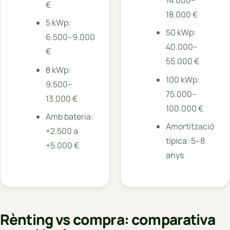
14.000–
€
18.000 €
5 kWp:
50 kWp:
6.500–9.000
40.000–
€
55.000 €
8 kWp:
100 kWp:
9.500–
75.000–
13.000 €
100.000 €
Amb bateria:
Amortització
+2.500 a
típica: 5–8
+5.000 €
anys
Rènting vs compra: comparativa