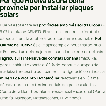
Per què Huelva és una bona
província per instal·lar plaques
solars
Huelva està entre les
províncies amb més sol d'Europa
(≈
3.071 h sol/any, AEMET). El seu teixit econòmic és atípic i
especialment favorable a l'autoconsum industrial: el
Pol
Químic de Huelva
és el major complex industrial del sud
d'Espanya i un dels majors consumidors elèctrics del país;
l'
agricultura intensiva del comtat i Doñana
(maduixa,
gerds, nabius) exporta el 80 % del consum europeu de
maduixa i necessita bombament i refrigeració continus; la
mineria de Riotinto i Aznalcóllar
reactivada en l'última
dècada obre projectes industrials de gran escala. I a la
Costa de la Llum, hostaleria i residencial vacacional (Punta
Umbría, Mazagón, Matalascañas, El Rompido).