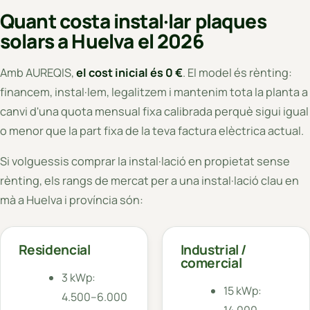
Quant costa instal·lar plaques
solars a Huelva el 2026
Amb AUREQIS,
el cost inicial és 0 €
. El model és rènting:
financem, instal·lem, legalitzem i mantenim tota la planta a
canvi d'una quota mensual fixa calibrada perquè sigui igual
o menor que la part fixa de la teva factura elèctrica actual.
Si volguessis comprar la instal·lació en propietat sense
rènting, els rangs de mercat per a una instal·lació clau en
mà a Huelva i província són:
Residencial
Industrial /
comercial
3 kWp:
15 kWp:
4.500–6.000