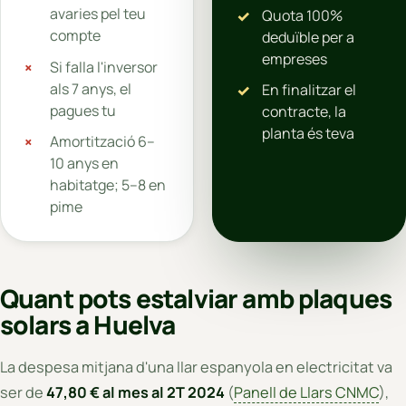
avaries pel teu
Quota 100%
compte
deduïble per a
empreses
Si falla l'inversor
als 7 anys, el
En finalitzar el
pagues tu
contracte, la
planta és teva
Amortització 6–
10 anys en
habitatge; 5–8 en
pime
Quant pots estalviar amb plaques
solars a Huelva
La despesa mitjana d'una llar espanyola en electricitat va
ser de
47,80 € al mes al 2T 2024
(
Panell de Llars CNMC
),