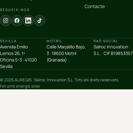
Contacte
SEGUEIX-NOS
SEVILLA
MOTRIL
RAÓ SOCIAL
Avenida Emilio
Calle Marjalillo Bajo,
Salroc Innovation
Lemos 26, 1º
3 · 18600 Motril
S.L. · CIF B19853357
Oficina 5-3 · 41020
(Granada)
Sevilla
© 2026 AUREQIS · Salroc Innovation S.L. Tots els drets reservats.
Fet amb energia solar