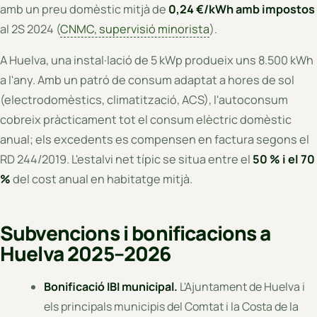
amb un preu domèstic mitjà de
0,24 €/kWh amb impostos
al 2S 2024 (
CNMC, supervisió minorista
).
A Huelva, una instal·lació de 5 kWp produeix uns 8.500 kWh
a l'any. Amb un patró de consum adaptat a hores de sol
(electrodomèstics, climatització, ACS), l'autoconsum
cobreix pràcticament tot el consum elèctric domèstic
anual; els excedents es compensen en factura segons el
RD 244/2019. L'estalvi net típic se situa entre el
50 % i el 70
%
del cost anual en habitatge mitjà.
Subvencions i bonificacions a
Huelva 2025–2026
Bonificació IBI municipal.
L'Ajuntament de Huelva i
els principals municipis del Comtat i la Costa de la