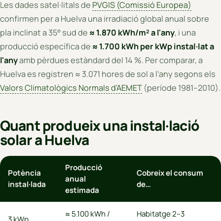
Les dades satel·litals de
PVGIS (Comissió Europea)
confirmen per a Huelva una irradiació global anual sobre
pla inclinat a 35° sud de
≈ 1.870 kWh/m² a l'any
, i una
producció específica de
≈ 1.700 kWh per kWp instal·lat a
l'any
amb pèrdues estàndard del 14 %. Per comparar, a
Huelva es registren ≈ 3.071 hores de sol a l'any segons els
Valors Climatològics Normals d'AEMET
(període 1981–2010).
Quant produeix una instal·lació
solar a Huelva
Producció
Potència
Cobreix el consum
anual
instal·lada
de…
estimada
≈ 5.100 kWh /
Habitatge 2–3
3 kWp