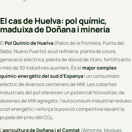
El cas de Huelva: pol químic,
maduixa de Doñana i mineria
El
Pol Químic de Huelva
(Palos de la Frontera, Punta del
Sebo, Nuevo Puerto) acull refineria, planta de coure,
generació elèctrica, planta de diòxid de titani, fertilitzants
i més de 30 indústries auxiliars. És el
major complex
químic-energètic del sud d'Espanya
i un consumidor
elèctric de diversos centenars de MW. Les cobertes
industrials del pol ofereixen un potencial fotovoltaic de
desenes de MW agregats; l'autoconsum industrial redueix
cost energètic i reforça la posició competitiva davant la
pujada del preu del CO₂.
L'
agricultura de Doñana i el Comtat
(Almonte, Moguer,