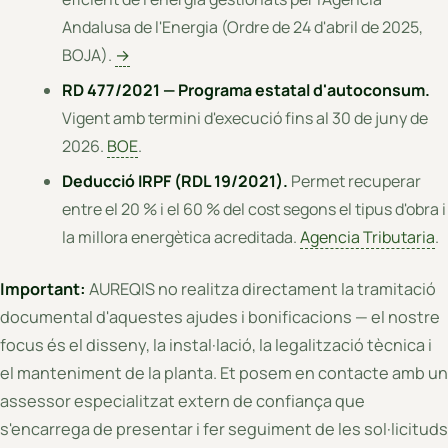
Andalusa de l'Energia (Ordre de 24 d'abril de 2025,
BOJA).
→
RD 477/2021 — Programa estatal d'autoconsum.
Vigent amb termini d'execució fins al 30 de juny de
2026.
BOE
.
Deducció IRPF (RDL 19/2021).
Permet recuperar
entre el 20 % i el 60 % del cost segons el tipus d'obra i
la millora energètica acreditada.
Agencia Tributaria
.
Important:
AUREQIS no realitza directament la tramitació
documental d'aquestes ajudes i bonificacions — el nostre
focus és el disseny, la instal·lació, la legalització tècnica i
el manteniment de la planta. Et posem en contacte amb un
assessor especialitzat extern de confiança que
s'encarrega de presentar i fer seguiment de les sol·licituds