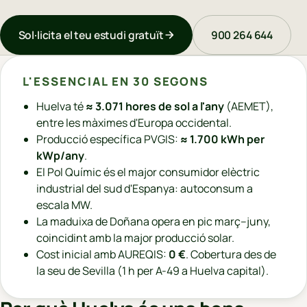
Sol·licita el teu estudi gratuït
900 264 644
L'ESSENCIAL EN 30 SEGONS
Huelva té
≈ 3.071 hores de sol a l'any
(AEMET),
entre les màximes d'Europa occidental.
Producció específica PVGIS:
≈ 1.700 kWh per
kWp/any
.
El Pol Químic és el major consumidor elèctric
industrial del sud d'Espanya: autoconsum a
escala MW.
La maduixa de Doñana opera en pic març–juny,
coincidint amb la major producció solar.
Cost inicial amb AUREQIS:
0 €
. Cobertura des de
la seu de Sevilla (1 h per A-49 a Huelva capital).