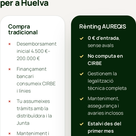
per a Huelva
Compra
Rènting AUREQIS
tradicional
0 € d'entrada
,
Desemborsament
sense avals
inicial 4.500 €–
No computa en
200.000 €
CIRBE
Finançament
Gestionem la
bancari
legalització
consumeix CIRBE
tècnica completa
i línies
Manteniment,
Tu assumeixes
assegurança i
tràmits amb la
avaries inclosos
distribuïdora i la
Junta
Estalvi des del
primer mes
Manteniment i