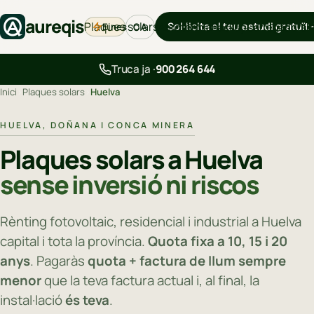
aureqis
Plaques solars
Sol·licita el teu estudi gratuït
Eines
Aerotèrmia
Backup
Carregadors
B
CA
Truca ja ·
900 264 644
Inici
›
Plaques solars
›
Huelva
HUELVA, DOÑANA I CONCA MINERA
Plaques solars a Huelva
sense inversió ni riscos
Rènting fotovoltaic, residencial i industrial a Huelva
capital i tota la província.
Quota fixa a 10, 15 i 20
anys
. Pagaràs
quota + factura de llum sempre
menor
que la teva factura actual i, al final, la
instal·lació
és teva
.