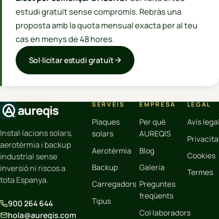
estudi gratuït sense compromís. Rebràs una
proposta amb la quota mensual exacta per al teu
cas en menys de 48 hores.
Sol·licitar estudi gratuït
SERVEIS
EMPRESA
LEGAL
aureqis
Plaques
Per què
Avís lega
Instal·lacions solars,
solars
AUREQIS
Privacita
aerotèrmia i backup
Aerotèrmia
Blog
Cookies
industrial sense
Backup
Galeria
inversió ni riscos a
Termes
tota Espanya.
Carregadors
Preguntes
freqüents
Tipus
900 264 644
Col·laboradors
hola@aureqis.com