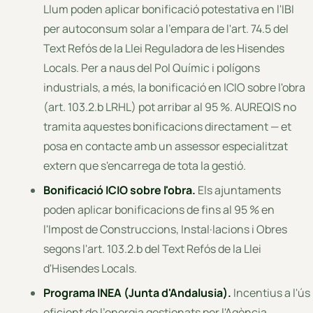
Llum poden aplicar bonificació potestativa en l'IBI
per autoconsum solar a l'empara de l'art. 74.5 del
Text Refós de la Llei Reguladora de les Hisendes
Locals. Per a naus del Pol Químic i polígons
industrials, a més, la bonificació en ICIO sobre l'obra
(art. 103.2.b LRHL) pot arribar al 95 %. AUREQIS no
tramita aquestes bonificacions directament — et
posa en contacte amb un assessor especialitzat
extern que s'encarrega de tota la gestió.
Bonificació ICIO sobre l'obra.
Els ajuntaments
poden aplicar bonificacions de fins al 95 % en
l'Impost de Construccions, Instal·lacions i Obres
segons l'art. 103.2.b del Text Refós de la Llei
d'Hisendes Locals.
Programa INEA (Junta d'Andalusia).
Incentius a l'ús
eficient de l'energia gestionats per l'Agència