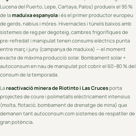
Lucena del Puerto, Lepe, Cartaya, Palos) produeix el 95 %
de la
maduixa espanyola
i és el primer productor europeu
de gerds, nabius i móres. Hivernacles i túnels baixos amb
sistemes de reg per degoteig, cambres frigorífiques de
pre-refredat i manipulat tenen consums elèctrics punta
entre març i juny (campanya de maduixa) — el moment
exacte de màxima producció solar. Bombament solar +
autoconsum en nau de manipulat pot cobrir el 60–80 % del
consum de la temporada.
La
reactivació minera de Riotinto i Las Cruces
porta
projectes de coure i polimetalls elèctricament intensius
(molta, flotació, bombament de drenatge de mina) que
demanen tant autoconsum com sistemes de respatller de
gran potència.