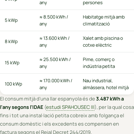
any
persones
≈ 8.500 kWh /
Habitatge mitjà amb
5 kWp
any
climatització
≈ 13.600 kWh /
Xalet amb piscina o
8 kWp
any
cotxe elèctric
≈ 25.500 kWh /
Pime, comerç o
15 kWp
any
indústria petita
≈ 170.000 kWh /
Nau industrial,
100 kWp
any
almàssera, hotel mitjà
El consum mitjà d'una llar espanyola és de
3.487 kWh a
l'any segons l'IDAE
(
estudi SPAHOUSEC III
), per la qual cosa
fins i tot una instal·lació petita cobreix amb folgança el
consum domèstic i els excedents es compensen en
factura segons el Reial Decret 244/2019.