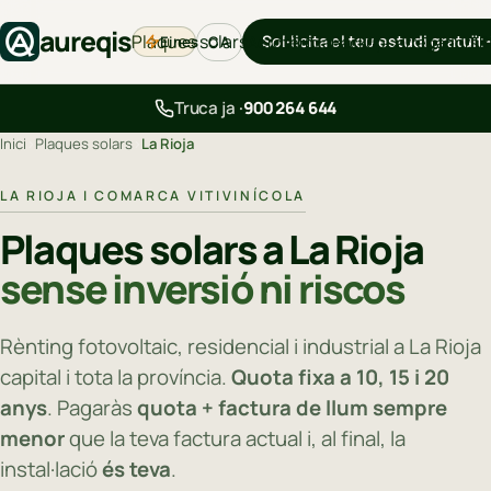
aureqis
Plaques solars
Sol·licita el teu estudi gratuït
Eines
Aerotèrmia
Backup
Carregadors
B
CA
Truca ja ·
900 264 644
Inici
›
Plaques solars
›
La Rioja
LA RIOJA I COMARCA VITIVINÍCOLA
Plaques solars a La Rioja
sense inversió ni riscos
Rènting fotovoltaic, residencial i industrial a La Rioja
capital i tota la província.
Quota fixa a 10, 15 i 20
anys
. Pagaràs
quota + factura de llum sempre
menor
que la teva factura actual i, al final, la
instal·lació
és teva
.