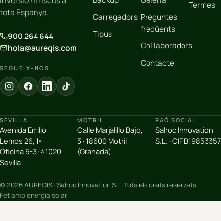
Backup
Galeria
inversió ni riscos a
Termes
tota Espanya.
Carregadors
Preguntes
freqüents
Tipus
900 264 644
Col·laboradors
hola@aureqis.com
Contacte
SEGUEIX-NOS
SEVILLA
MOTRIL
RAÓ SOCIAL
Avenida Emilio
Calle Marjalillo Bajo,
Salroc Innovation
Lemos 26, 1º
3 · 18600 Motril
S.L. · CIF B19853357
Oficina 5-3 · 41020
(Granada)
Sevilla
© 2026 AUREQIS · Salroc Innovation S.L. Tots els drets reservats.
Fet amb energia solar