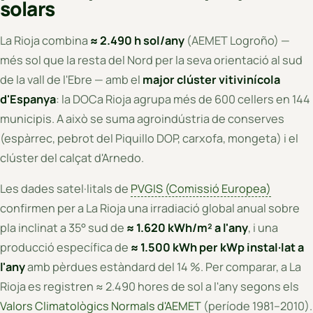
solars
La Rioja combina
≈ 2.490 h sol/any
(AEMET Logroño) —
més sol que la resta del Nord per la seva orientació al sud
de la vall de l'Ebre — amb el
major clúster vitivinícola
d'Espanya
: la DOCa Rioja agrupa més de 600 cellers en 144
municipis. A això se suma agroindústria de conserves
(espàrrec, pebrot del Piquillo DOP, carxofa, mongeta) i el
clúster del calçat d'Arnedo.
Les dades satel·litals de
PVGIS (Comissió Europea)
confirmen per a La Rioja una irradiació global anual sobre
pla inclinat a 35° sud de
≈ 1.620 kWh/m² a l'any
, i una
producció específica de
≈ 1.500 kWh per kWp instal·lat a
l'any
amb pèrdues estàndard del 14 %. Per comparar, a La
Rioja es registren ≈ 2.490 hores de sol a l'any segons els
Valors Climatològics Normals d'AEMET
(període 1981–2010).