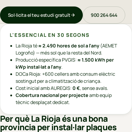
Sol·licita el teu estudi gratuït
900 264 644
L'ESSENCIAL EN 30 SEGONS
La Rioja té
≈ 2.490 hores de sol a l'any
(AEMET
Logroño) — més sol que la resta del Nord.
Producció específica PVGIS:
≈ 1.500 kWh per
kWp instal·lat a l'any
.
DOCa Rioja: +600 cellers amb consum elèctric
sostingut per a climatització de criança.
Cost inicial amb AUREQIS:
0 €
, sense avals.
Cobertura nacional per projecte
amb equip
tècnic desplaçat dedicat.
Per què La Rioja és una bona
província per instal·lar plaques