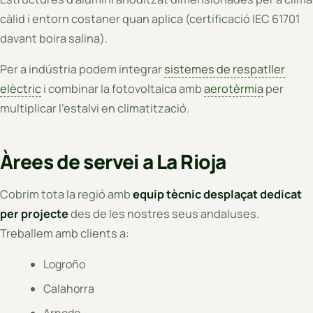
càlid i entorn costaner quan aplica (certificació IEC 61701
davant boira salina).
Per a indústria podem integrar
sistemes de respatller
elèctric
i combinar la fotovoltaica amb
aerotèrmia
per
multiplicar l'estalvi en climatització.
Àrees de servei a La Rioja
Cobrim tota la regió amb
equip tècnic desplaçat dedicat
per projecte
des de les nostres seus andaluses.
Treballem amb clients a:
Logroño
Calahorra