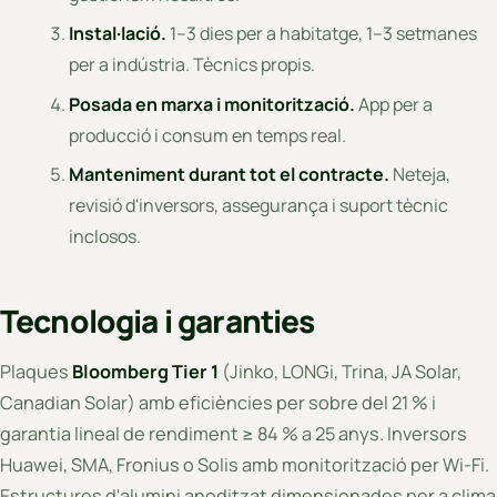
Instal·lació.
1–3 dies per a habitatge, 1–3 setmanes
per a indústria. Tècnics propis.
Posada en marxa i monitorització.
App per a
producció i consum en temps real.
Manteniment durant tot el contracte.
Neteja,
revisió d'inversors, assegurança i suport tècnic
inclosos.
Tecnologia i garanties
Plaques
Bloomberg Tier 1
(Jinko, LONGi, Trina, JA Solar,
Canadian Solar) amb eficiències per sobre del 21 % i
garantia lineal de rendiment ≥ 84 % a 25 anys. Inversors
Huawei, SMA, Fronius o Solis amb monitorització per Wi-Fi.
Estructures d'alumini anoditzat dimensionades per a clima