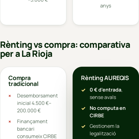
anys
Rènting vs compra: comparativa
per a La Rioja
Compra
Rènting AUREQIS
tradicional
0 € d'entrada
,
Desemborsament
sense avals
inicial 4.500 €–
No computa en
200.000 €
CIRBE
Finançament
Gestionem la
bancari
legalització
consumeix CIRBE