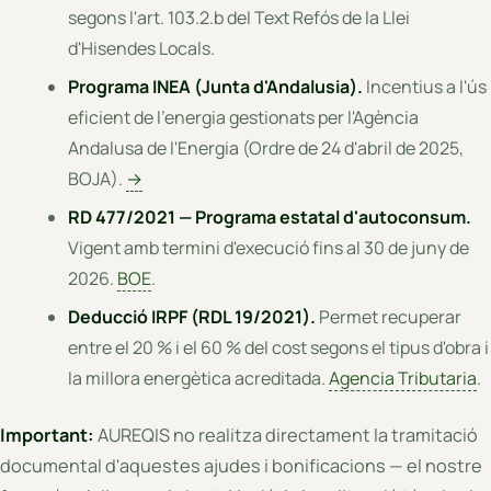
segons l'art. 103.2.b del Text Refós de la Llei
d'Hisendes Locals.
Programa INEA (Junta d'Andalusia).
Incentius a l'ús
eficient de l'energia gestionats per l'Agència
Andalusa de l'Energia (Ordre de 24 d'abril de 2025,
BOJA).
→
RD 477/2021 — Programa estatal d'autoconsum.
Vigent amb termini d'execució fins al 30 de juny de
2026.
BOE
.
Deducció IRPF (RDL 19/2021).
Permet recuperar
entre el 20 % i el 60 % del cost segons el tipus d'obra i
la millora energètica acreditada.
Agencia Tributaria
.
Important:
AUREQIS no realitza directament la tramitació
documental d'aquestes ajudes i bonificacions — el nostre