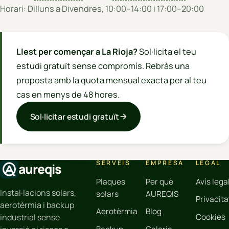
Horari: Dilluns a Divendres, 10:00–14:00 i 17:00–20:00
Llest per començar a La Rioja?
Sol·licita el teu
estudi gratuït sense compromís. Rebràs una
proposta amb la quota mensual exacta per al teu
cas en menys de 48 hores.
Sol·licitar estudi gratuït
SERVEIS
EMPRESA
LEGAL
aureqis
Plaques
Per què
Avís lega
Instal·lacions solars,
solars
AUREQIS
Privacita
aerotèrmia i backup
Aerotèrmia
Blog
Cookies
industrial sense