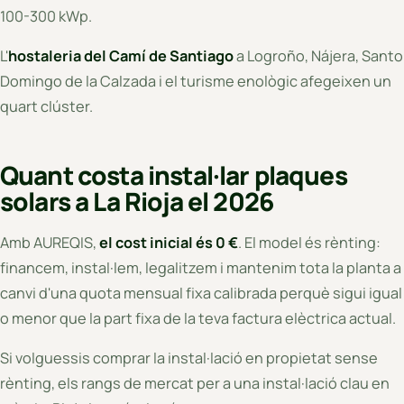
100-300 kWp.
L'
hostaleria del Camí de Santiago
a Logroño, Nájera, Santo
Domingo de la Calzada i el turisme enològic afegeixen un
quart clúster.
Quant costa instal·lar plaques
solars a La Rioja el 2026
Amb AUREQIS,
el cost inicial és 0 €
. El model és rènting:
financem, instal·lem, legalitzem i mantenim tota la planta a
canvi d'una quota mensual fixa calibrada perquè sigui igual
o menor que la part fixa de la teva factura elèctrica actual.
Si volguessis comprar la instal·lació en propietat sense
rènting, els rangs de mercat per a una instal·lació clau en