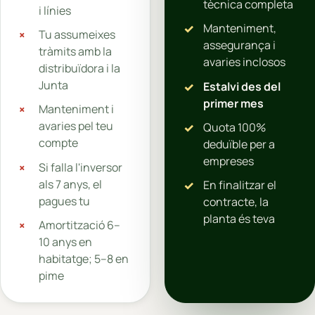
tècnica completa
i línies
Manteniment,
Tu assumeixes
assegurança i
tràmits amb la
avaries inclosos
distribuïdora i la
Junta
Estalvi des del
primer mes
Manteniment i
avaries pel teu
Quota 100%
compte
deduïble per a
empreses
Si falla l'inversor
als 7 anys, el
En finalitzar el
pagues tu
contracte, la
planta és teva
Amortització 6–
10 anys en
habitatge; 5–8 en
pime