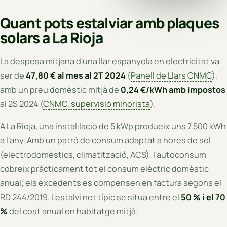
Quant pots estalviar amb plaques
solars a La Rioja
La despesa mitjana d'una llar espanyola en electricitat va
ser de
47,80 € al mes al 2T 2024
(
Panell de Llars CNMC
),
amb un preu domèstic mitjà de
0,24 €/kWh amb impostos
al 2S 2024 (
CNMC, supervisió minorista
).
A La Rioja, una instal·lació de 5 kWp produeix uns 7.500 kWh
a l'any. Amb un patró de consum adaptat a hores de sol
(electrodomèstics, climatització, ACS), l'autoconsum
cobreix pràcticament tot el consum elèctric domèstic
anual; els excedents es compensen en factura segons el
RD 244/2019. L'estalvi net típic se situa entre el
50 % i el 70
%
del cost anual en habitatge mitjà.