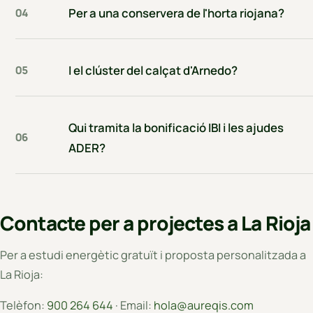
Per a una conservera de l'horta riojana?
04
I el clúster del calçat d'Arnedo?
05
Qui tramita la bonificació IBI i les ajudes
06
ADER?
Contacte per a projectes a La Rioja
Per a estudi energètic gratuït i proposta personalitzada a
La Rioja:
Telèfon:
900 264 644
· Email:
hola@aureqis.com