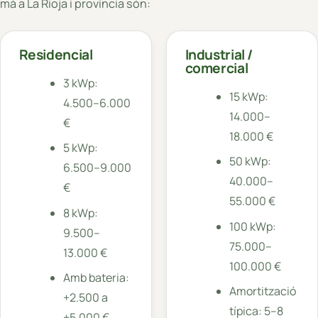
mà a La Rioja i província són:
Residencial
Industrial /
comercial
3 kWp:
15 kWp:
4.500–6.000
14.000–
€
18.000 €
5 kWp:
50 kWp:
6.500–9.000
40.000–
€
55.000 €
8 kWp:
100 kWp:
9.500–
75.000–
13.000 €
100.000 €
Amb bateria:
Amortització
+2.500 a
típica: 5–8
+5.000 €