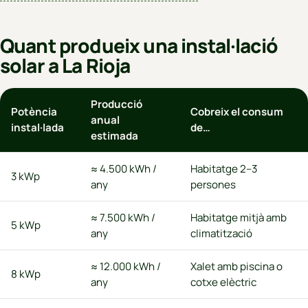
Quant produeix una instal·lació
solar a La Rioja
Producció
Potència
Cobreix el consum
anual
instal·lada
de…
estimada
≈ 4.500 kWh /
Habitatge 2–3
3 kWp
any
persones
≈ 7.500 kWh /
Habitatge mitjà amb
5 kWp
any
climatització
≈ 12.000 kWh /
Xalet amb piscina o
8 kWp
any
cotxe elèctric