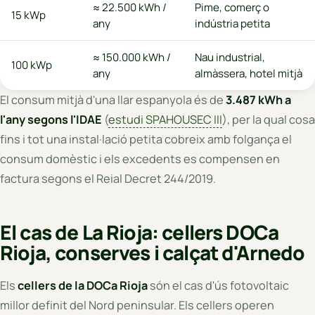
≈ 22.500 kWh /
Pime, comerç o
15 kWp
any
indústria petita
≈ 150.000 kWh /
Nau industrial,
100 kWp
any
almàssera, hotel mitjà
El consum mitjà d'una llar espanyola és de
3.487 kWh a
l'any segons l'IDAE
(
estudi SPAHOUSEC III
), per la qual cosa
fins i tot una instal·lació petita cobreix amb folgança el
consum domèstic i els excedents es compensen en
factura segons el Reial Decret 244/2019.
El cas de La Rioja: cellers DOCa
Rioja, conserves i calçat d'Arnedo
Els
cellers de la DOCa Rioja
són el cas d'ús fotovoltaic
millor definit del Nord peninsular. Els cellers operen