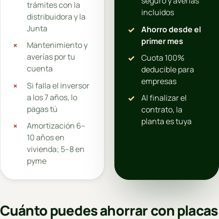
seguro y averías
trámites con la
incluidos
distribuidora y la
Junta
Ahorro desde el
primer mes
Mantenimiento y
averías por tu
Cuota 100%
cuenta
deducible para
empresas
Si falla el inversor
a los 7 años, lo
Al finalizar el
pagas tú
contrato, la
planta es tuya
Amortización 6–
10 años en
vivienda; 5–8 en
pyme
Cuánto puedes ahorrar con placas