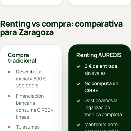
Renting vs compra: comparativa
para Zaragoza
Compra
Renting AUREQIS
tradicional
0 € de entrada
,
Desembolso
sin avales
inicial 4.500 €–
No computa en
200.000 €
CIRBE
Financiación
Gestionamos la
bancaria
legalización
consume CIRBE y
técnica completa
líneas
Mantenimiento,
Tú asumes