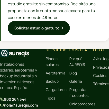
estudio gratuito sin compromiso. Recibirás una
propuesta con la cuota mensual exacta para tu
caso en menos de 48 horas.
Solicitar estudio gratuito
SERVICIOS
EMPRESA
LEGAL
aureqis
Placas
Por qué
Aviso leg
Instalaciones
solares
AUREQIS
Privacid
solares, aerotermia y
Aerotermia
Blog
Cookies
backup industrial sin
Backup
Galería
inversión ni riesgos
Término
en toda España.
Cargadores
Preguntas
frecuentes
Tipos
900 264 644
Colaboradores
hola@aureqis.com