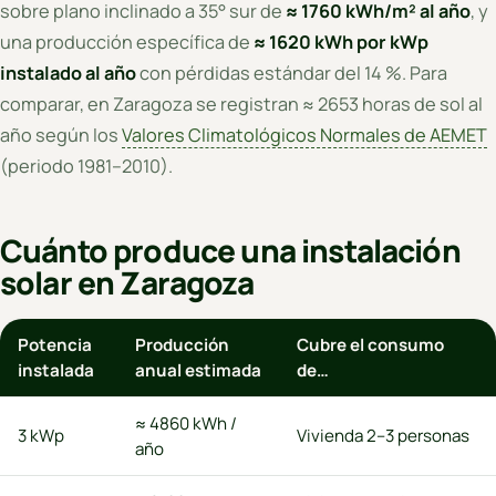
sobre plano inclinado a 35° sur de
≈ 1760 kWh/m² al año
, y
una producción específica de
≈ 1620 kWh por kWp
instalado al año
con pérdidas estándar del 14 %. Para
comparar, en Zaragoza se registran ≈ 2653 horas de sol al
año según los
Valores Climatológicos Normales de AEMET
(periodo 1981–2010).
Cuánto produce una instalación
solar en Zaragoza
Potencia
Producción
Cubre el consumo
instalada
anual estimada
de…
≈ 4860 kWh /
3 kWp
Vivienda 2–3 personas
año