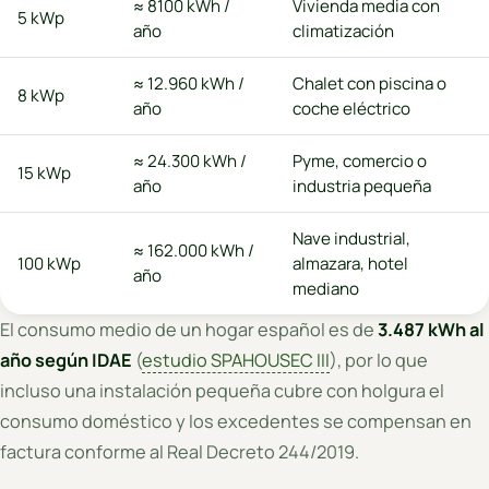
≈ 8100 kWh /
Vivienda media con
5 kWp
año
climatización
≈ 12.960 kWh /
Chalet con piscina o
8 kWp
año
coche eléctrico
≈ 24.300 kWh /
Pyme, comercio o
15 kWp
año
industria pequeña
Nave industrial,
≈ 162.000 kWh /
100 kWp
almazara, hotel
año
mediano
El consumo medio de un hogar español es de
3.487 kWh al
año según IDAE
(
estudio SPAHOUSEC III
), por lo que
incluso una instalación pequeña cubre con holgura el
consumo doméstico y los excedentes se compensan en
factura conforme al Real Decreto 244/2019.