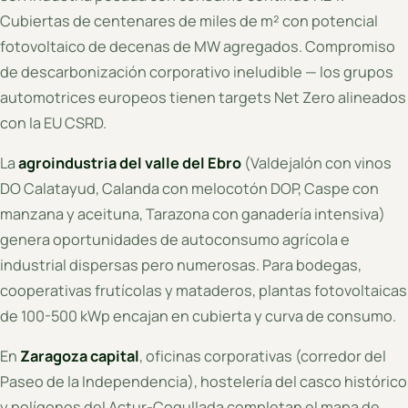
Cubiertas de centenares de miles de m² con potencial
fotovoltaico de decenas de MW agregados. Compromiso
de descarbonización corporativo ineludible — los grupos
automotrices europeos tienen targets Net Zero alineados
con la EU CSRD.
La
agroindustria del valle del Ebro
(Valdejalón con vinos
DO Calatayud, Calanda con melocotón DOP, Caspe con
manzana y aceituna, Tarazona con ganadería intensiva)
genera oportunidades de autoconsumo agrícola e
industrial dispersas pero numerosas. Para bodegas,
cooperativas frutícolas y mataderos, plantas fotovoltaicas
de 100-500 kWp encajan en cubierta y curva de consumo.
En
Zaragoza capital
, oficinas corporativas (corredor del
Paseo de la Independencia), hostelería del casco histórico
y polígonos del Actur-Cogullada completan el mapa de