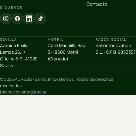
Contacto
SÍGUENOS
SEVILLA
MOTRIL
RAZÓN SOCIAL
Avenida Emilio
Calle Marjalillo Bajo,
Salroc Innovation
Lemos 26, 1º
3 · 18600 Motril
S.L. · CIF B19853357
Oficina 5-3 · 41020
(Granada)
Sevilla
© 2026 AUREQIS · Salroc Innovation S.L. Todos los derechos
reservados.
Hecho con energía solar