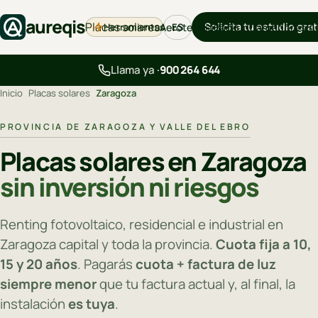
aureqis
Placas solares
Solicita tu estudio grat
Herramientas
Aerotermia
Backup
Cargadores
Bl
ES
Llama ya ·
900 264 644
Inicio
›
Placas solares
›
Zaragoza
PROVINCIA DE ZARAGOZA Y VALLE DEL EBRO
Placas solares en Zaragoza
sin inversión ni riesgos
Renting fotovoltaico, residencial e industrial en
Zaragoza capital y toda la provincia.
Cuota fija a 10,
15 y 20 años
. Pagarás
cuota + factura de luz
siempre menor
que tu factura actual y, al final, la
instalación
es tuya
.