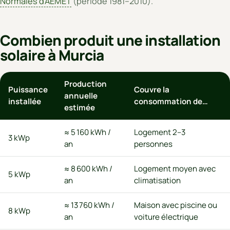
Normales d'AEMET
(période 1981–2010).
Combien produit une installation
solaire à Murcia
Production
Puissance
Couvre la
annuelle
installée
consommation de…
estimée
≈ 5 160 kWh /
Logement 2–3
3 kWp
an
personnes
≈ 8 600 kWh /
Logement moyen avec
5 kWp
an
climatisation
≈ 13 760 kWh /
Maison avec piscine ou
8 kWp
an
voiture électrique