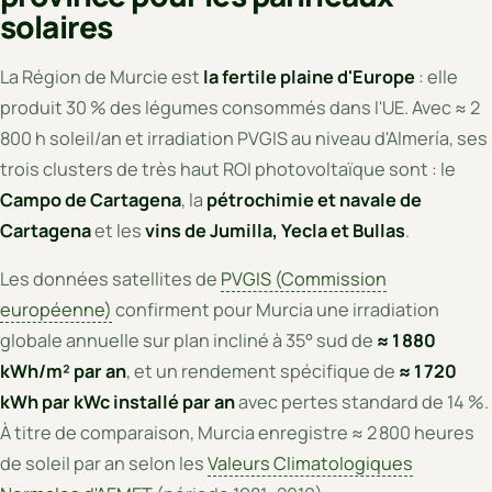
solaires
La Région de Murcie est
la fertile plaine d'Europe
: elle
produit 30 % des légumes consommés dans l'UE. Avec ≈ 2
800 h soleil/an et irradiation PVGIS au niveau d'Almería, ses
trois clusters de très haut ROI photovoltaïque sont : le
Campo de Cartagena
, la
pétrochimie et navale de
Cartagena
et les
vins de Jumilla, Yecla et Bullas
.
Les données satellites de
PVGIS (Commission
européenne)
confirment pour Murcia une irradiation
globale annuelle sur plan incliné à 35° sud de
≈ 1 880
kWh/m² par an
, et un rendement spécifique de
≈ 1 720
kWh par kWc installé par an
avec pertes standard de 14 %.
À titre de comparaison, Murcia enregistre ≈ 2 800 heures
de soleil par an selon les
Valeurs Climatologiques