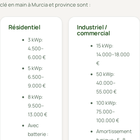
clé en main à Murcia et province sont :
Résidentiel
Industriel /
commercial
3 kWp:
15 kWp:
4.500–
14.000–18.000
6.000 €
€
5 kWp:
50 kWp:
6.500–
40.000–
9.000 €
55.000 €
8 kWp:
100 kWp:
9.500–
75.000–
13.000 €
100.000 €
Avec
Amortissement
batterie :
typique : 5–8