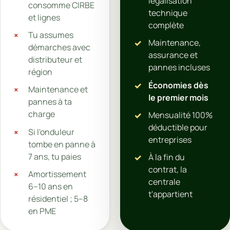
légalisation
consomme CIRBE
technique
et lignes
complète
Tu assumes
Maintenance,
démarches avec
assurance et
distributeur et
pannes incluses
région
Économies dès
Maintenance et
le premier mois
pannes à ta
charge
Mensualité 100%
déductible pour
Si l'onduleur
entreprises
tombe en panne à
7 ans, tu paies
À la fin du
contrat, la
Amortissement
centrale
6–10 ans en
t'appartient
résidentiel ; 5–8
en PME