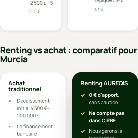
+2 500 à +5
ans
000 €
Renting vs achat : comparatif pour
Murcia
Achat
Renting AUREQIS
traditionnel
0 € d'apport
,
Décaissement
sans caution
initial 4 500 €–
Ne compte pas
200 000 €
dans CIRBE
Le financement
Nous gérons la
bancaire