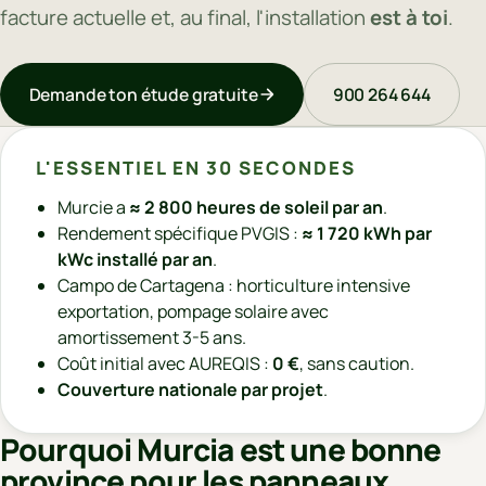
facture actuelle et, au final, l'installation
est à toi
.
Demande ton étude gratuite
900 264 644
L'ESSENTIEL EN 30 SECONDES
Murcie a
≈ 2 800 heures de soleil par an
.
Rendement spécifique PVGIS :
≈ 1 720 kWh par
kWc installé par an
.
Campo de Cartagena : horticulture intensive
exportation, pompage solaire avec
amortissement 3-5 ans.
Coût initial avec AUREQIS :
0 €
, sans caution.
Couverture nationale par projet
.
Pourquoi Murcia est une bonne
province pour les panneaux