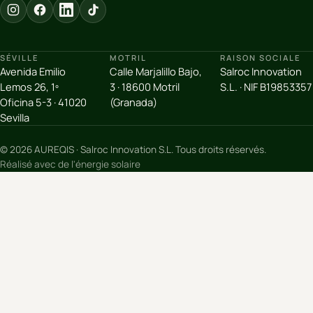
SÉVILLE
MOTRIL
RAISON SOCIALE
Avenida Emilio
Calle Marjalillo Bajo,
Salroc Innovation
Lemos 26, 1º
3 · 18600 Motril
S.L. · NIF B19853357
Oficina 5-3 · 41020
(Granada)
Sevilla
© 2026 AUREQIS · Salroc Innovation S.L. Tous droits réservés.
Réalisé avec de l'énergie solaire