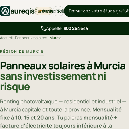
aureqis
Panneaux solaires
Demandez votre étude gratui
Outils
Pompes à chaleur
Backup
Bo
FR
Appelle ·
900 264 644
Accueil
›
Panneaux solaires
›
Murcia
RÉGION DE MURCIE
Panneaux solaires à Murcia
sans investissement ni
risque
Renting photovoltaïque — résidentiel et industriel —
à Murcia capitale et toute la province.
Mensualité
fixe à 10, 15 et 20 ans
. Tu paieras
mensualité +
facture d'électricité toujours inférieure
à ta