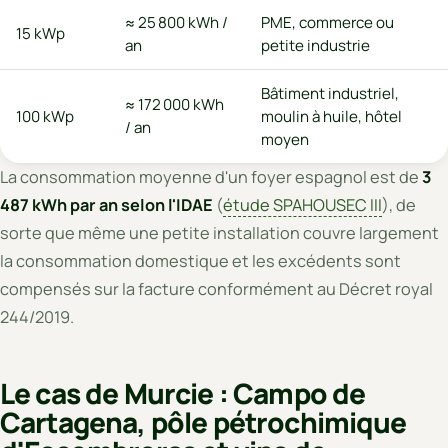
≈ 25 800 kWh /
PME, commerce ou
15 kWp
an
petite industrie
Bâtiment industriel,
≈ 172 000 kWh
100 kWp
moulin à huile, hôtel
/ an
moyen
La consommation moyenne d'un foyer espagnol est de
3
487 kWh par an selon l'IDAE
(
étude SPAHOUSEC III
), de
sorte que même une petite installation couvre largement
la consommation domestique et les excédents sont
compensés sur la facture conformément au Décret royal
244/2019.
Le cas de Murcie : Campo de
Cartagena, pôle pétrochimique