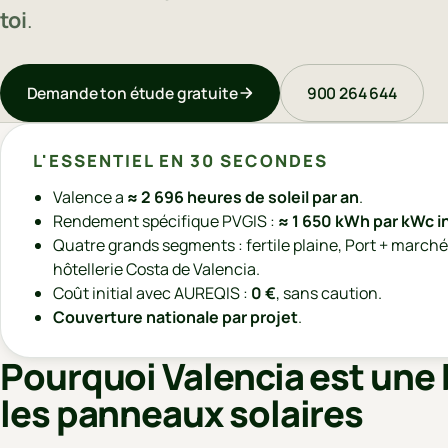
toi
.
Demande ton étude gratuite
900 264 644
L'ESSENTIEL EN 30 SECONDES
Valence a
≈ 2 696 heures de soleil par an
.
Rendement spécifique PVGIS :
≈ 1 650 kWh par kWc in
Quatre grands segments : fertile plaine, Port + march
hôtellerie Costa de Valencia.
Coût initial avec AUREQIS :
0 €
, sans caution.
Couverture nationale par projet
.
Pourquoi Valencia est une
les panneaux solaires