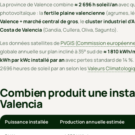
La province de Valence combine
≈ 2 696 h soleil/an
avec qu
photovoltaïque : la
fertile plaine valencienne
(agrumes, lég
Valence + marché central de gros
, le
cluster industriel d
Costa de Valencia
(Gandía, Cullera, Oliva, Sagunto).
Les données satellites de
PVGIS (Commission européenn
globale annuelle sur plan incliné à 35° sud de
≈ 1 810 kWh/m
kWh par kWc installé par an
avec pertes standard de 14 %. 
2 696 heures de soleil par an selon les
Valeurs Climatologi
Combien produit une instal
Valencia
Puissance installée
Production annuelle estimée