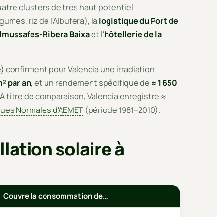
atre clusters de très haut potentiel
umes, riz de l'Albufera), la
logistique du Port de
'Almussafes-Ribera Baixa
et l'
hôtellerie de la
e)
confirment pour Valencia une irradiation
² par an
, et un rendement spécifique de
≈ 1 650
À titre de comparaison, Valencia enregistre ≈
ques Normales d'AEMET
(période 1981–2010).
lation solaire à
Couvre la consommation de…