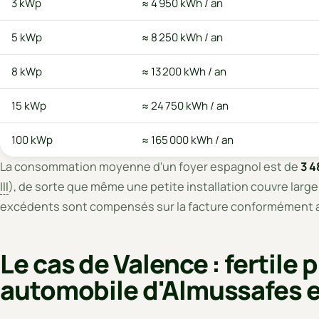
3 kWp
≈ 4 950 kWh / an
5 kWp
≈ 8 250 kWh / an
8 kWp
≈ 13 200 kWh / an
15 kWp
≈ 24 750 kWh / an
100 kWp
≈ 165 000 kWh / an
La consommation moyenne d'un foyer espagnol est de
3 4
III
), de sorte que même une petite installation couvre la
excédents sont compensés sur la facture conformément a
Le cas de Valence : fertile p
automobile d'Almussafes et