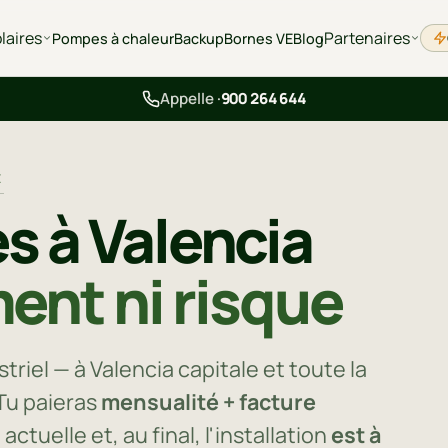
laires
Partenaires
Pompes à chaleur
Backup
Bornes VE
Blog
Appelle ·
900 264 644
E
s à Valencia
ent ni risque
riel — à Valencia capitale et toute la
 Tu paieras
mensualité + facture
actuelle et, au final, l'installation
est à