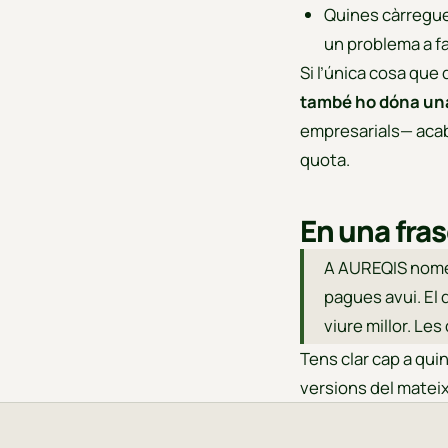
Quines càrregues
un problema a f
Si l’única cosa que
també ho dóna una 
empresarials— acaba
quota.
En una fra
A AUREQIS només
pagues avui. El
viure millor. Le
Tens clar cap a qui
versions del mateix