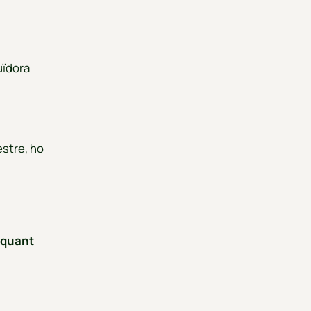
uïdora
estre, ho
 quant