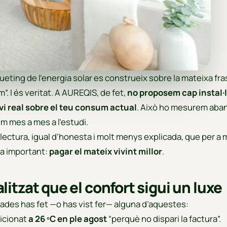
ueting de l’energia solar es construeix sobre la mateixa fra
. I és veritat. A AUREQIS, de fet,
no proposem cap instal·
vi real sobre el teu consum actual
. Això ho mesurem aba
m mes a mes a l’estudi.
a lectura, igual d’honesta i molt menys explicada, que per a 
la important:
pagar el mateix vivint millor
.
tzat que el confort sigui un luxe
des has fet —o has vist fer— alguna d’aquestes:
dicionat
a 26 ºC en ple agost
“perquè no dispari la factura”.