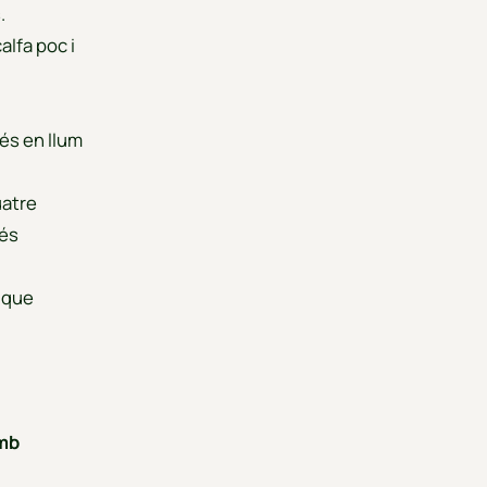
.
alfa poc i
és en llum
uatre
més
 que
amb