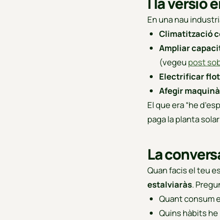
I la versió
En una nau industri
Climatització c
Ampliar capaci
(vegeu
post sob
Electrificar flo
Afegir maquinà
El que era “he d’esp
paga la planta solar”
La conversa
Quan facis el teu e
estalviaràs
. Pregu
Quant consum e
Quins hàbits he 