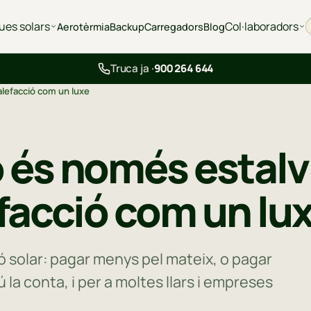
ues solars
Col·laboradors
Aerotèrmia
Backup
Carregadors
Blog
Truca ja ·
900 264 644
calefacció com un luxe
o és només estalvi
efacció com un lu
ió solar: pagar menys pel mateix, o pagar
ú la conta, i per a moltes llars i empreses