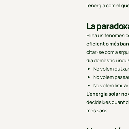
l’energia com el que
La paradoxa
Hi ha un fenomen 
eficient o més bara
citar-se com a argum
dia domèstic i indus
No volem dutxar
No volem passar 
No volem limitar
L’energia solar no 
decideixes quant de
més sans.