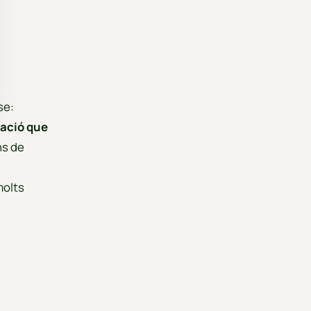
se:
lació que
ns de
molts