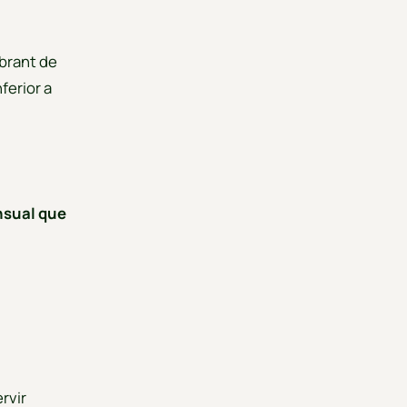
obrant de
ferior a
nsual que
ervir