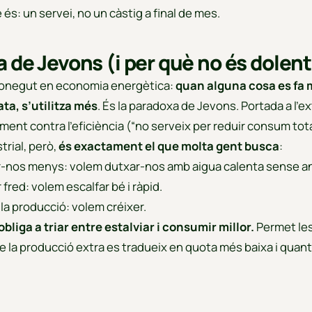
 és: un servei, no un càstig a final de mes.
 de Jevons (i per què no és dolen
conegut en economia energètica:
quan alguna cosa es fa
ta, s’utilitza més
. És la paradoxa de Jevons. Portada a l’ex
ent contra l’eficiència (“no serveix per reduir consum total
trial, però,
és exactament el que molta gent busca
:
-nos menys: volem dutxar-nos amb aigua calenta sense an
fred: volem escalfar bé i ràpid.
 la producció: volem créixer.
obliga a triar entre estalviar i consumir millor.
Permet les
 la producció extra es tradueix en quota més baixa i quant