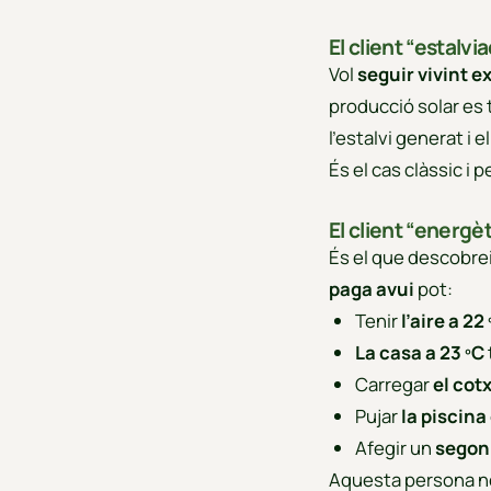
El client “estalvi
Vol
seguir vivint 
producció solar es 
l’estalvi generat i 
És el cas clàssic i 
El client “energè
És el que descobre
paga avui
pot:
Tenir
l’aire a 22
La casa a 23 ºC
Carregar
el cot
Pujar
la piscina
Afegir un
segon
Aquesta persona no 