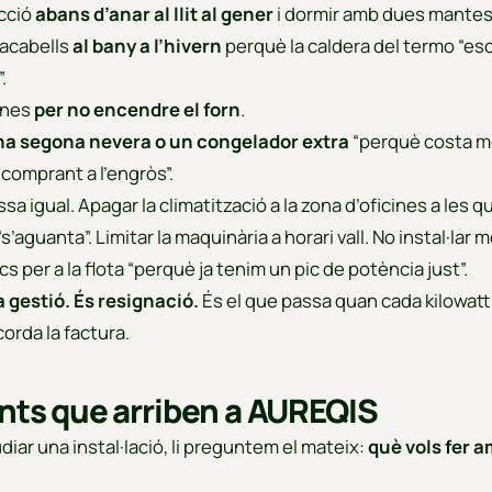
acció
abans d’anar al llit al gener
i dormir amb dues mantes
ugacabells
al bany a l’hivern
perquè la caldera del termo “esc
.
ones
per no encendre el forn
.
na segona nevera o un congelador extra
“perquè costa m
 comprant a l’engròs”.
a igual. Apagar la climatització a la zona d’oficines a les q
s’aguanta”. Limitar la maquinària a horari vall. No instal·lar 
s per a la flota “perquè ja tenim un pic de potència just”.
a gestió. És resignació.
És el que passa quan cada kilowatt
orda la factura.
ents que arriben a AUREQIS
diar una instal·lació, li preguntem el mateix:
què vols fer 