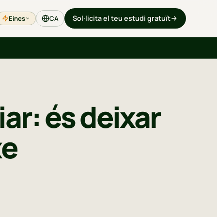
Sol·licita el teu estudi gratuït
Eines
CA
ar: és deixar
xe