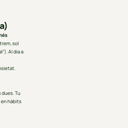
ta)
 més
trem, sol
”). Al dia a
sietat.
 dues. Tu
 en hàbits