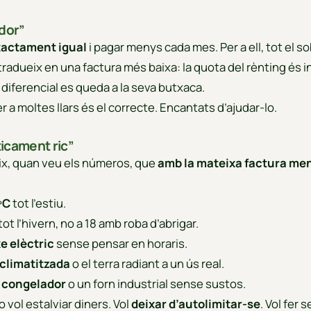
ador”
exactament igual
i pagar menys cada mes. Per a ell, tot el s
tradueix en una factura més baixa: la quota del rènting és in
el diferencial es queda a la seva butxaca.
per a moltes llars és el correcte. Encantats d’ajudar-lo.
ticament ric”
ix, quan veu els números, que
amb la mateixa factura me
 ºC
tot l’estiu.
tot l’hivern, no a 18 amb roba d’abrigar.
xe elèctric
sense pensar en horaris.
 climatitzada
o el terra radiant a un ús real.
 congelador
o un forn industrial sense sustos.
vol estalviar diners. Vol
deixar d’autolimitar-se
. Vol fer s