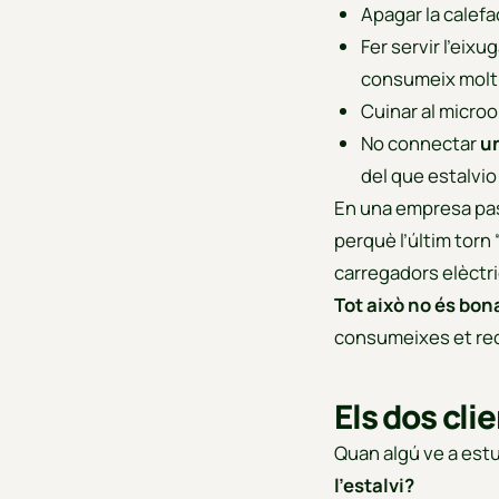
Apagar la calef
Fer servir l’eix
consumeix molt”
Cuinar al micro
No connectar
u
del que estalvio
En una empresa pass
perquè l’últim torn “
carregadors elèctric
Tot això no és bon
consumeixes et rec
Els dos cli
Quan algú ve a estu
l’estalvi?