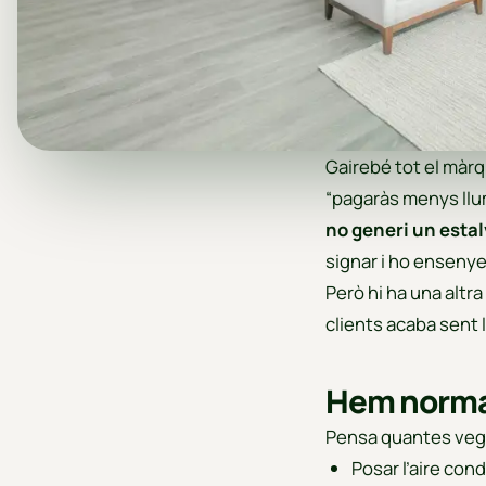
Gairebé tot el màrq
“pagaràs menys llum”
no generi un estal
signar i ho ensenye
Però hi ha una altr
clients acaba sent 
Hem normali
Pensa quantes vega
Posar l’aire con