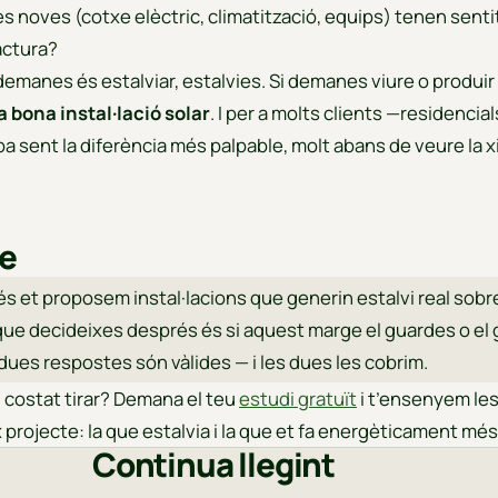
 noves (cotxe elèctric, climatització, equips) tenen sentit
actura?
 demanes és estalviar, estalvies. Si demanes viure o produir 
bona instal·lació solar
. I per a molts clients —residencials
 sent la diferència més palpable, molt abans de veure la xi
se
 et proposem instal·lacions que generin estalvi real sobr
 que decideixes després és si aquest marge el guardes o el
s dues respostes són vàlides — i les dues les cobrim.
n costat tirar? Demana el teu
estudi gratuït
i t’ensenyem le
 projecte: la que estalvia i la que et fa energèticament més 
Continua llegint