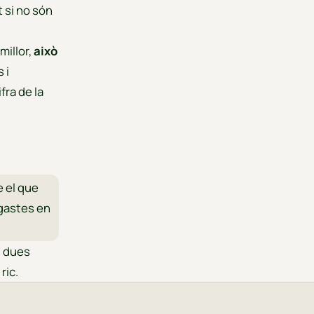
 si no són
millor,
això
 i
fra de la
e el que
 gastes en
s dues
ric.