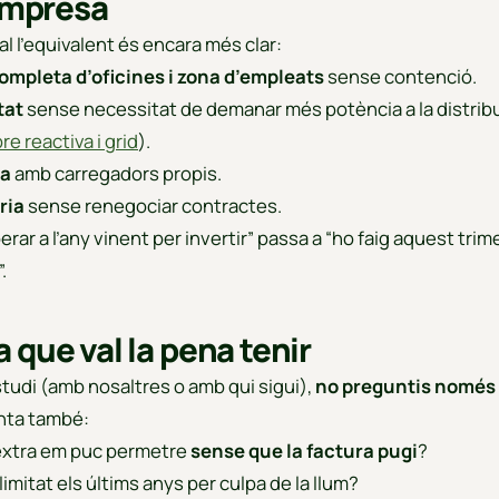
 empresa
al l’equivalent és encara més clar:
ompleta d’oficines i zona d’empleats
sense contenció.
tat
sense necessitat de demanar més potència a la distrib
re reactiva i grid
).
ta
amb carregadors propis.
ria
sense renegociar contractes.
erar a l’any vinent per invertir” passa a “ho faig aquest trim
.
 que val la pena tenir
studi (amb nosaltres o amb qui sigui),
no preguntis només
nta també:
xtra em puc permetre
sense que la factura pugi
?
limitat els últims anys per culpa de la llum?