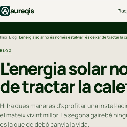
aureqis
Plaq
Inici
›
Blog
›
L'energia solar no és només estalviar: és deixar de tractar la 
BLOG
L'energia solar n
de tractar la cal
Hi ha dues maneres d'aprofitar una instal·lac
el mateix vivint millor. La segona gairebé ning
és la que de debò canvia la vida.