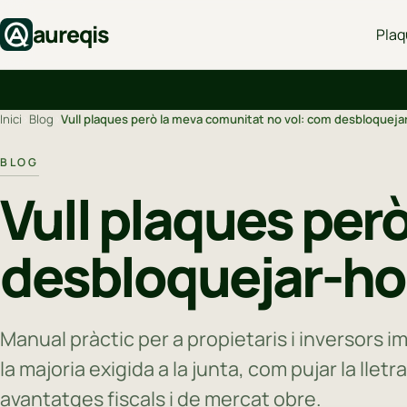
aureqis
Plaq
Inici
›
Blog
›
Vull plaques però la meva comunitat no vol: com desbloquejar-ho
BLOG
Vull plaques per
desbloquejar-ho (i
Manual pràctic per a propietaris i inversors im
la majoria exigida a la junta, com pujar la lletr
avantatges fiscals i de mercat obre.