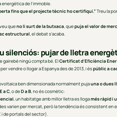
a energètica de l’immoble.
rta fins que el projecte tècnic ho certifiqui.”
Treu la por
 veu que
no li surt de la butxaca
, que
puja el valor de mer
isc estructural
, el debat s’acaba.
iu silenciós: pujar de lletra energè
ue gairebé ningú compta bé. El
Certificat d’Eficiència Ene
 per vendre o llogar a Espanya des de 2013, i és
públic a c
otovoltaica ben dimensionada normalment puja
una o dues l
E a C
, o de
D a B
, no és cosmètic:
dencial
, un habitatge amb millor lletra es lloga
més ràpid i 
des varien per mercat, però la tendència és consistent en e
 i de portals del sector).