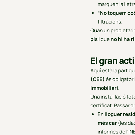
marquen la lletr
“No toquem cobe
filtracions.
Quan un propietari
pis
i que
no hi ha r
El gran act
Aquí està la part q
(CEE)
és obligatori
immobiliari
.
Una instal·lació f
certificat. Passar d’
En
lloguer resi
més car
(les da
informes de l’INE