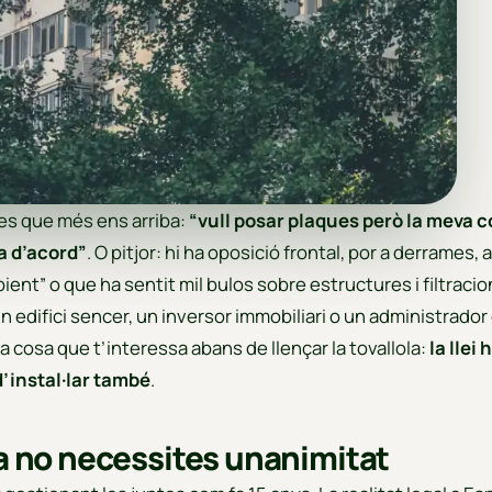
es que més ens arriba:
“vull posar plaques però la meva 
a d’acord”
. O pitjor: hi ha oposició frontal, por a derrames, al
ient” o que ha sentit mil bulos sobre estructures i filtracio
un edifici sencer, un inversor immobiliari o un administrador
a cosa que t’interessa abans de llençar la tovallola:
la llei 
d’instal·lar també
.
ja no necessites unanimitat