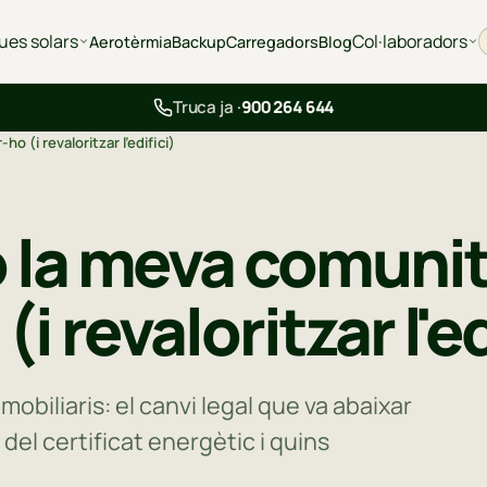
ues solars
Col·laboradors
Aerotèrmia
Backup
Carregadors
Blog
Truca ja ·
900 264 644
 (i revaloritzar l'edifici)
ò la meva comunit
 revaloritzar l'ed
mobiliaris: el canvi legal que va abaixar
a del certificat energètic i quins