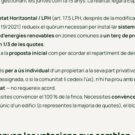
gestionant les juntes com fa 15 anys. La realitat legal a Es
etat Horitzontal / LPH
(art. 17.5 LPH, després de la modifica
i 19/2021) redueix el quòrum necessari per instal·lar
sistem
 d’energies renovables
en zones comunes a
un terç de pr
 1/3 de les quotes
.
 a la
proposta inicial
com per acordar el repartiment de de
 és
per a ús individual
d’un propietari a la seva part privativ
assignada, o si la comunitat li cedeix l’ús), n’hi ha prou amb
tat
— no requereix acord.
ssites convèncer el 100 % de la finca. Necessites
convènce
 únic d’un edifici (o representes la majoria de quotes), el b