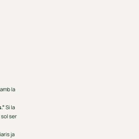
 amb la
.”
Si la
 sol ser
aris ja