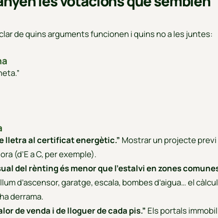
nyen les votacions que semblen
 clar de quins arguments funcionen i quins no a les juntes:
na
neta.”
”
a
e lletra al certificat energètic.”
Mostrar un projecte previ
lora (d’E a C, per exemple).
ual del rènting és menor que l’estalvi en zones comunes
lum d’ascensor, garatge, escala, bombes d’aigua… el càlcul
i ha derrama.
lor de venda i de lloguer de cada pis.”
Els portals immobili