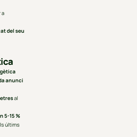
 a
cat del seu
tica
rgètica
ada anunci
letres
al
un 5-15 %
ls últims