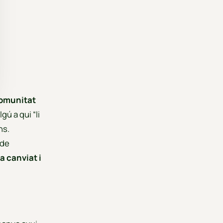
comunitat
gú a qui “li
ns.
 de
ha canviat i