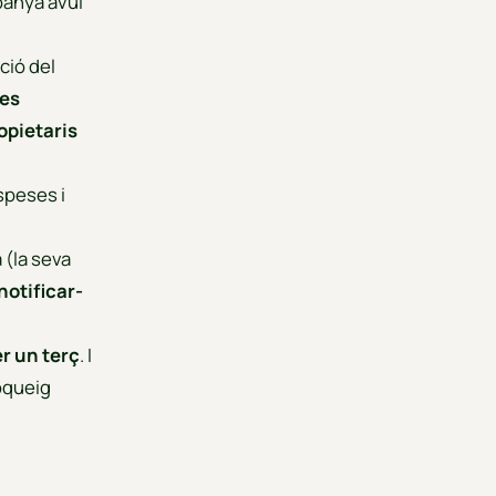
panya avui
ció del
es
opietaris
speses i
a (la seva
notificar-
r un terç
. I
loqueig