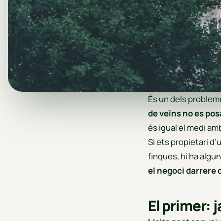
És un dels problem
de veïns no es pos
és igual el medi amb
Si ets propietari d’
finques, hi ha algun
el negoci darrere 
El primer: 