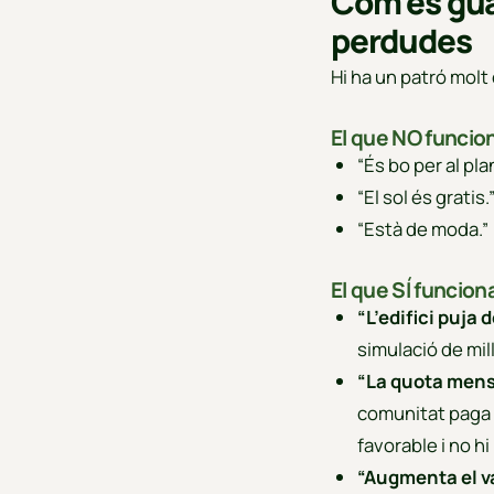
Com es gua
perdudes
Hi ha un patró molt
El que NO funcio
“És bo per al pla
“El sol és gratis.
“Està de moda.”
El que SÍ funcion
“L’edifici puja d
simulació de mil
“La quota mens
comunitat paga l
favorable i no h
“Augmenta el va