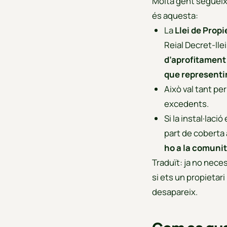
Molta gent segueix 
és aquesta:
La
Llei de Propi
Reial Decret-lle
d’aprofitament
que representin
Això val tant per
excedents.
Si la instal·lació
part de coberta 
ho a la comuni
Traduït: ja no nece
si ets un propietari
desapareix.