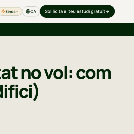
Sol·licita el teu estudi gratuït
Eines
CA
at no vol: com
ifici)