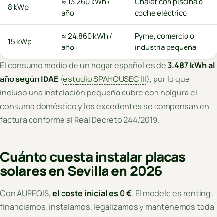
≈ 13.260 kWh /
Chalet con piscina o
8 kWp
año
coche eléctrico
≈ 24.860 kWh /
Pyme, comercio o
15 kWp
año
industria pequeña
El consumo medio de un hogar español es de
3.487 kWh al
año según IDAE
(
estudio SPAHOUSEC III
), por lo que
incluso una instalación pequeña cubre con holgura el
consumo doméstico y los excedentes se compensan en
factura conforme al Real Decreto 244/2019.
Cuánto cuesta instalar placas
solares en Sevilla en 2026
Con AUREQIS,
el coste inicial es 0 €
. El modelo es renting:
financiamos, instalamos, legalizamos y mantenemos toda