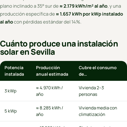
plano inclinado a 35° sur de
≈ 2.179 kWh/m² al año
, y una
producción específica de
≈ 1.657 kWh por kWp instalado
al año
con pérdidas estándar del 14%.
Cuánto produce una instalación
solar en Sevilla
Potencia
Producción
Cubre el consumo
instalada
anual estimada
de…
≈ 4.970 kWh /
Vivienda 2–3
3 kWp
año
personas
≈ 8.285 kWh /
Vivienda media con
5 kWp
año
climatización