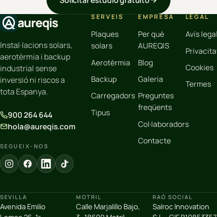
SERVEIS
EMPRESA
LEGAL
aureqis
Plaques
Per què
Avís lega
Instal·lacions solars,
solars
AUREQIS
Privacita
aerotèrmia i backup
Aerotèrmia
Blog
Cookies
industrial sense
Backup
Galeria
inversió ni riscos a
Termes
tota Espanya.
Carregadors
Preguntes
freqüents
Tipus
900 264 644
Col·laboradors
hola@aureqis.com
Contacte
SEGUEIX-NOS
SEVILLA
MOTRIL
RAÓ SOCIAL
Avenida Emilio
Calle Marjalillo Bajo,
Salroc Innovation