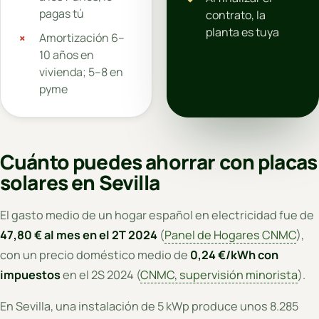
pagas tú
contrato, la
planta es tuya
Amortización 6–
10 años en
vivienda; 5–8 en
pyme
Cuánto puedes ahorrar con placas
solares en Sevilla
El gasto medio de un hogar español en electricidad fue de
47,80 € al mes en el 2T 2024
(
Panel de Hogares CNMC
),
con un precio doméstico medio de
0,24 €/kWh con
impuestos
en el 2S 2024 (
CNMC, supervisión minorista
).
En Sevilla, una instalación de 5 kWp produce unos 8.285