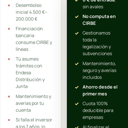
Desembolso
sin avales
inicial 4.500 €–
No computa en
200.000 €
CIRBE
Financiación
Gestionamos
bancaria
toda la
consume CIRBE y
legalización y
líneas
subvenciones
Tú asumes
Mantenimiento,
trámites con
seguro y averías
Endesa
incluidos
Distribución y
Junta
Ahorro desde el
primer mes
Mantenimiento y
averías por tu
Cuota 100%
cuenta
deducible para
empresas
Si falla el inversor
a los 7 años, lo
Al finalizar el