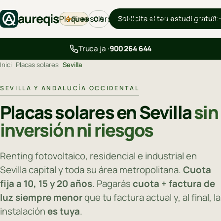
aureqis
Plaques solars
Sol·licita el teu estudi gratuït
Eines
Aerotèrmia
Backup
Carregadors
B
CA
Truca ja ·
900 264 644
Inici
›
Placas solares
›
Sevilla
SEVILLA Y ANDALUCÍA OCCIDENTAL
Placas solares en Sevilla
sin
inversión ni riesgos
Renting fotovoltaico, residencial e industrial en
Sevilla capital y toda su área metropolitana.
Cuota
fija a 10, 15 y 20 años
. Pagarás
cuota + factura de
luz siempre menor
que tu factura actual y, al final, la
instalación
es tuya
.