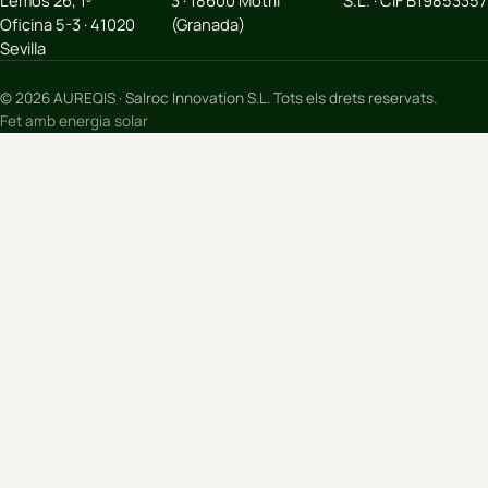
Lemos 26, 1º
3 · 18600 Motril
S.L. · CIF B19853357
Oficina 5-3 · 41020
(Granada)
Sevilla
© 2026 AUREQIS · Salroc Innovation S.L. Tots els drets reservats.
Fet amb energia solar