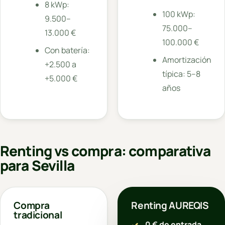
8 kWp:
100 kWp:
9.500–
75.000–
13.000 €
100.000 €
Con batería:
Amortización
+2.500 a
típica: 5–8
+5.000 €
años
Renting vs compra: comparativa
para Sevilla
Compra
Renting AUREQIS
tradicional
0 € de entrada
,