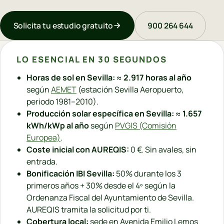
Solicita tu estudio gratuito
900 264 644
LO ESENCIAL EN 30 SEGUNDOS
Horas de sol en Sevilla:
≈
2.917 horas al año
según
AEMET
(estación Sevilla Aeropuerto,
periodo 1981–2010).
Producción solar específica en Sevilla:
≈
1.657
kWh/kWp al año
según
PVGIS (Comisión
Europea)
.
Coste inicial con AUREQIS:
0 €. Sin avales, sin
entrada.
Bonificación IBI Sevilla:
50% durante los 3
primeros años + 30% desde el 4º según la
Ordenanza Fiscal del Ayuntamiento de Sevilla.
AUREQIS tramita la solicitud por ti.
Cobertura local:
sede en Avenida Emilio Lemos