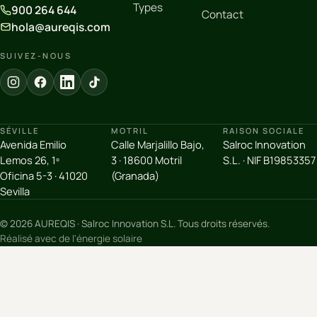
Types
900 264 644
Contact
hola@aureqis.com
SUIVEZ-NOUS
SÉVILLE
MOTRIL
RAISON SOCIALE
Avenida Emilio
Calle Marjalillo Bajo,
Salroc Innovation
Lemos 26, 1º
3 · 18600 Motril
S.L. · NIF B19853357
Oficina 5-3 · 41020
(Granada)
Sevilla
© 2026 AUREQIS · Salroc Innovation S.L. Tous droits réservés.
Réalisé avec de l'énergie solaire