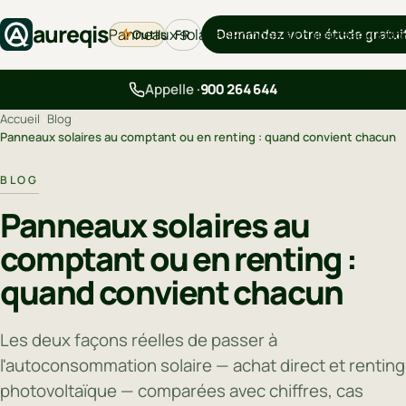
aureqis
Panneaux solaires
Demandez votre étude gratui
Outils
Pompes à chaleur
Backup
Bo
FR
Appelle ·
900 264 644
Accueil
›
Blog
›
Panneaux solaires au comptant ou en renting : quand convient chacun
BLOG
Panneaux solaires au
comptant ou en renting :
quand convient chacun
Les deux façons réelles de passer à
l'autoconsommation solaire — achat direct et renting
photovoltaïque — comparées avec chiffres, cas