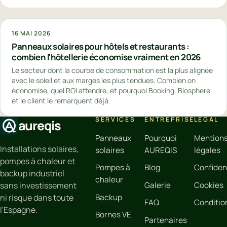
16 MAI 2026
Panneaux solaires pour hôtels et restaurants :
combien l'hôtellerie économise vraiment en 2026
Le secteur dont la courbe de consommation est la plus alignée
avec le soleil et aux marges les plus tendues. Combien on
économise, quel ROI attendre, et pourquoi Booking, Biosphere
et le client le remarquent déjà.
SERVICES
ENTREPRISE
LÉGAL
aureqis
Panneaux
Pourquoi
Mention
Installations solaires,
solaires
AUREQIS
légales
pompes à chaleur et
Pompes à
Blog
Confident
backup industriel
chaleur
Galerie
Cookies
sans investissement
Backup
ni risque dans toute
FAQ
Conditio
l'Espagne.
Bornes VE
Partenaires