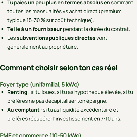
Tu paies
un peu plus en termes absolus
en sommant
toutes les mensualités vs achat direct (premium
typique 15-30 % sur coût technique).
Te lie à un fournisseur
pendant la durée du contrat.
Les
subventions publiques directes
vont
généralement au propriétaire.
Comment choisir selon ton cas réel
Foyer type (unifamilial, 5 kWc)
Renting
: si tu loues, si tu as hypothèque élevée, si tu
préfères ne pas décapitaliser ton épargne.
Au comptant
: si tu as liquidité excédentaire et
préfères récupérer l’investissement en 7-10 ans.
PME et commerce (10-50 kWc)