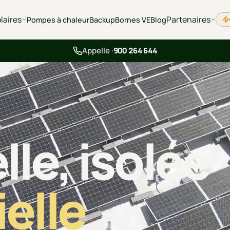
laires
Partenaires
Pompes à chaleur
Backup
Bornes VE
Blog
Appelle ·
900 264 644
le, isolée
ielle