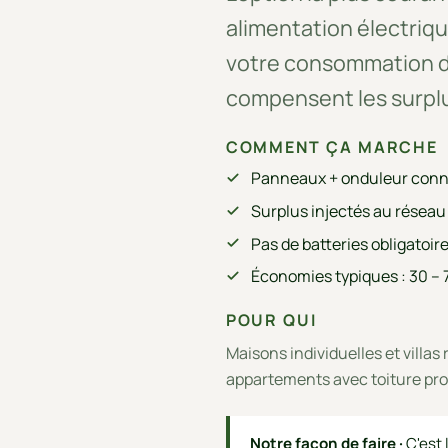
alimentation électriq
votre consommation d
compensent les surplu
COMMENT ÇA MARCHE
Panneaux + onduleur conne
Surplus injectés au réseau
Pas de batteries obligatoire
Économies typiques : 30 – 7
POUR QUI
Maisons individuelles et villa
appartements avec toiture prop
Notre façon de faire ·
C'est 