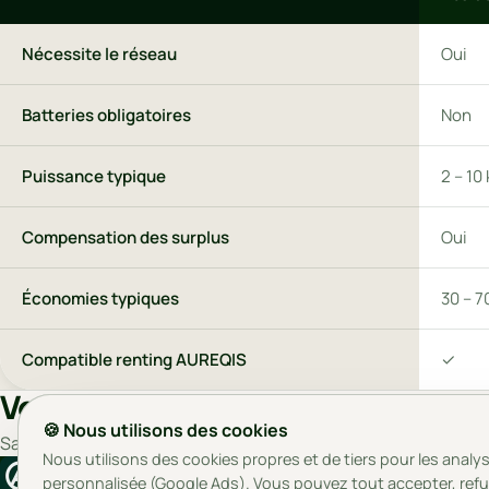
Nécessite le réseau
Oui
Batteries obligatoires
Non
Puissance typique
2 – 10
Compensation des surplus
Oui
Économies typiques
30 – 7
Compatible renting AUREQIS
✓
Vous ne savez pas dans quel cas v
🍪 Nous utilisons des cookies
Sans engagement, nous analysons votre situation et vous dis
Nous utilisons des cookies propres et de tiers pour les analyse
aureqis
personnalisée (Google Ads). Vous pouvez tout accepter, ref