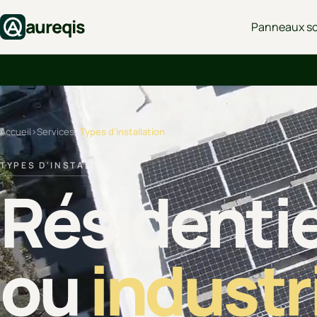
aureqis
Panneaux so
Accueil
›
Services
›
Types d'installation
TYPES D'INSTALLATION
Résidentiel
ou
industr