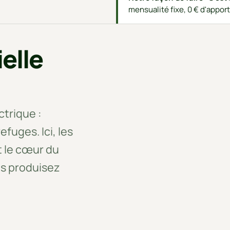
mensualité fixe, 0 € d'apport 
ielle
trique :
uges. Ici, les
t le cœur du
us produisez