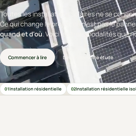
Toutes les installations solaires ne se conço
Ce qui change le projet, ce n'est pas le panne
quand et d'où
. Voici les trois modalités que
Commencer à lire
Demander votre étude
Installation résidentielle
Installation résidentielle is
01
02