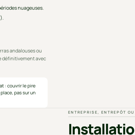
02
 périodes nuageuses.
).
rras andalouses ou
e définitivement avec
 : couvrir le pire
place, pas sur un
ENTREPRISE, ENTREPÔT OU
Installati