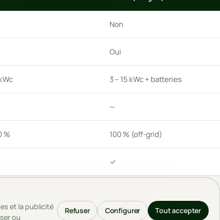
Non
Oui
 kWc
3 – 15 kWc + batteries
—
0 %
100 % (off-grid)
✓
ous êtes ?
ons quel type vous convient le mieux.
s et la publicité
SERVICES
ENTREPRISE
Refuser
Configurer
Tout accepter
user ou