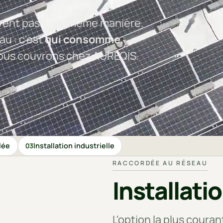
ivent pas de la même manière.
au : c'est
qui consomme,
 nous couvrons chez AUREQIS.
olée
Installation industrielle
03
RACCORDÉE AU RÉSEAU
Installati
L'option la plus coura