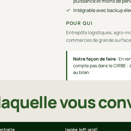
puissance et moins de pénal
Intégrable avec backup élec
POUR QUI
Entrepôts logistiques, agro-ind
commerces de grande surface e
Notre façon de faire ·
En ren
compte pas dans le CIRBE : s
au bilan.
laquelle vous con
ntielle
Isolée (off-grid)