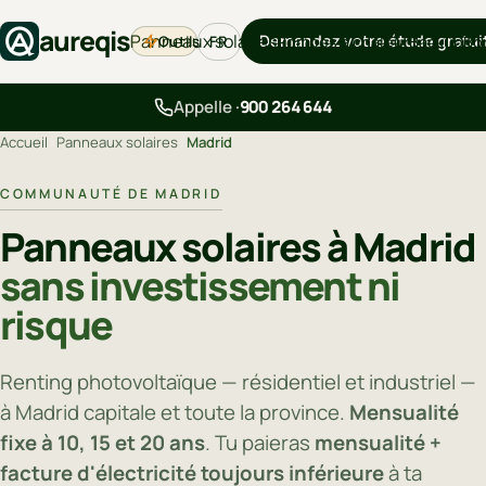
aureqis
Panneaux solaires
Demandez votre étude gratui
Outils
Pompes à chaleur
Backup
Bo
FR
Appelle ·
900 264 644
Accueil
›
Panneaux solaires
›
Madrid
COMMUNAUTÉ DE MADRID
Panneaux solaires à Madrid
sans investissement ni
risque
Renting photovoltaïque — résidentiel et industriel —
à Madrid capitale et toute la province.
Mensualité
fixe à 10, 15 et 20 ans
. Tu paieras
mensualité +
facture d'électricité toujours inférieure
à ta