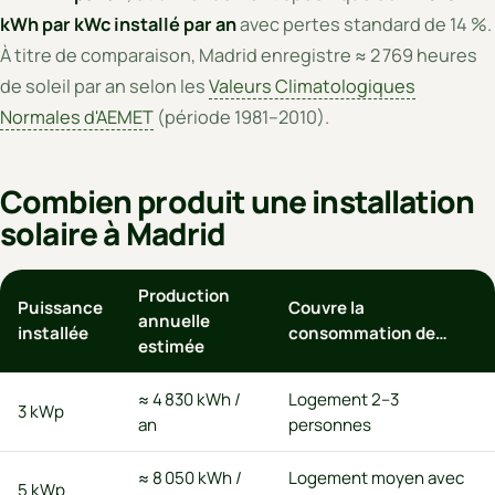
kWh par kWc installé par an
avec pertes standard de 14 %.
À titre de comparaison, Madrid enregistre ≈ 2 769 heures
de soleil par an selon les
Valeurs Climatologiques
Normales d'AEMET
(période 1981–2010).
Combien produit une installation
solaire à Madrid
Production
Puissance
Couvre la
annuelle
installée
consommation de…
estimée
≈ 4 830 kWh /
Logement 2–3
3 kWp
an
personnes
≈ 8 050 kWh /
Logement moyen avec
5 kWp