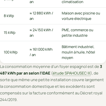
an
climatisation
≈ 12 880 kWh /
Maison avec piscine ou
8 kWp
an
voiture électrique
≈ 24 150 kWh /
PME, commerce ou
15 kWp
an
petite industrie
Bâtiment industriel,
≈ 161 000 kWh
100 kWp
moulin à huile, hôtel
/ an
moyen
La consommation moyenne d'un foyer espagnol est de
3
487 kWh par an selon l'IDAE
(
étude SPAHOUSEC III
), de
sorte que même une petite installation couvre largement
la consommation domestique et les excédents sont
compensés sur la facture conformément au Décret royal
244/2019.