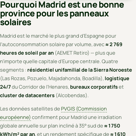
Pourquoi Madrid est une bonne
province pour les panneaux
solaires
Madrid est le marché le plus grand d'Espagne pour
l'autoconsommation solaire par volume, avec
≈ 2 769
heures de soleil par an
(AEMET Retiro) — plus que
n'importe quelle capitale d'Europe centrale. Quatre
segments :
résidentiel unifamilial de la Sierra Noroeste
(Las Rozas, Pozuelo, Majadahonda, Boadilla),
logistique
24/7
du Corridor de l'Henares,
bureaux corporatifs
et
cluster de datacenters
(Alcobendas).
Les données satellites de
PVGIS (Commission
européenne)
confirment pour Madrid une irradiation
globale annuelle sur plan incliné à 35° sud de
≈ 1 750
kWh/m² par an
, et un rendement spécifique de
≈ 1 610