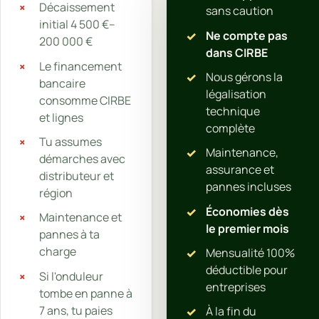
Décaissement
sans caution
initial 4 500 €–
Ne compte pas
200 000 €
dans CIRBE
Le financement
Nous gérons la
bancaire
légalisation
consomme CIRBE
technique
et lignes
complète
Tu assumes
Maintenance,
démarches avec
assurance et
distributeur et
pannes incluses
région
Économies dès
Maintenance et
le premier mois
pannes à ta
charge
Mensualité 100%
déductible pour
Si l'onduleur
entreprises
tombe en panne à
7 ans, tu paies
À la fin du