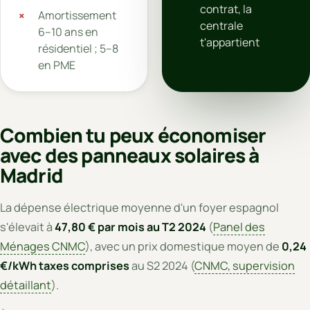
contrat, la
Amortissement
centrale
6–10 ans en
t'appartient
résidentiel ; 5–8
en PME
Combien tu peux économiser
avec des panneaux solaires à
Madrid
La dépense électrique moyenne d'un foyer espagnol
s'élevait à
47,80 € par mois au T2 2024
(
Panel des
Ménages CNMC
), avec un prix domestique moyen de
0,24
€/kWh taxes comprises
au S2 2024 (
CNMC, supervision
détaillant
).