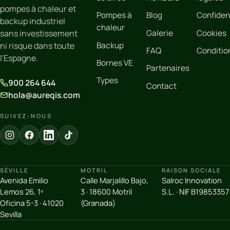
pompes à chaleur et
Pompes à
Blog
Confident
backup industriel
chaleur
Galerie
Cookies
sans investissement
Backup
ni risque dans toute
FAQ
Conditio
l'Espagne.
Bornes VE
Partenaires
Types
900 264 644
Contact
hola@aureqis.com
SUIVEZ-NOUS
SÉVILLE
MOTRIL
RAISON SOCIALE
Avenida Emilio
Calle Marjalillo Bajo,
Salroc Innovation
Lemos 26, 1º
3 · 18600 Motril
S.L. · NIF B19853357
Oficina 5-3 · 41020
(Granada)
Sevilla