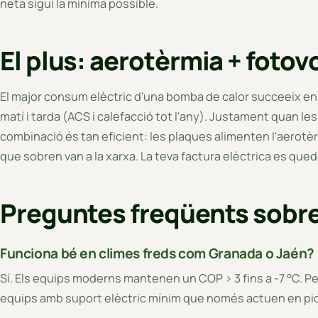
neta sigui la mínima possible.
El plus: aerotèrmia + fotov
El major consum elèctric d'una bomba de calor succeeix en ho
matí i tarda (ACS i calefacció tot l'any). Justament quan le
combinació és tan eficient: les plaques alimenten l'aerotèrm
que sobren van a la xarxa. La teva factura elèctrica es qued
Preguntes freqüents sobr
Funciona bé en climes freds com Granada o Jaén?
Sí. Els equips moderns mantenen un COP > 3 fins a -7 °C. 
equips amb suport elèctric mínim que només actuen en pic