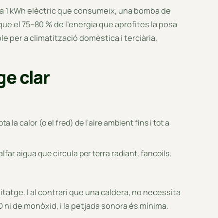
ada 1 kWh elèctric que consumeix, una bomba de
a que el 75–80 % de l'energia que aprofites la posa
ble per a climatització domèstica i terciària.
e clar
a la calor (o el fred) de l'aire ambient fins i tot a
lfar aigua que circula per terra radiant, fancoils,
abitatge. I al contrari que una caldera, no necessita
O ni de monòxid, i la petjada sonora és mínima.