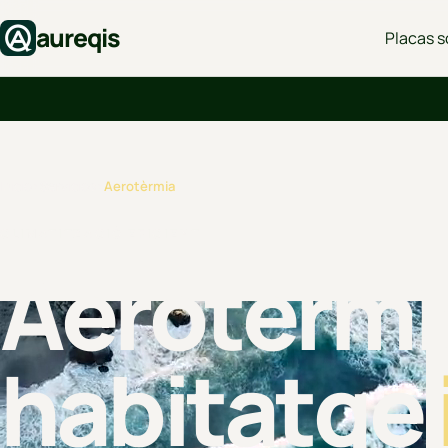
aureqis
Placas s
Inicio
›
Servicios
›
Aerotèrmia
CLIMATITZACIÓ EFICIENT
Aerotèrmia
habitatge