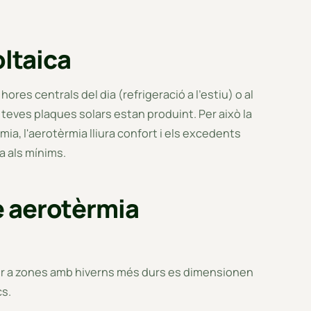
oltaica
res centrals del dia (refrigeració a l'estiu) o al
s teves plaques solars estan produint. Per això la
ia, l'aerotèrmia lliura confort i els excedents
a als mínims.
e aerotèrmia
Per a zones amb hiverns més durs es dimensionen
s.