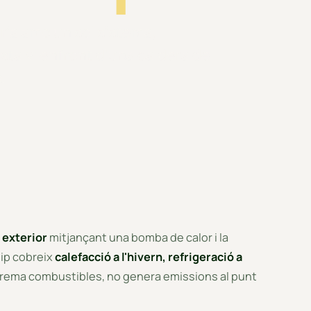
ària amb un sol sistema,
'estalvi enfront d'una caldera de
.
 exterior
mitjançant una bomba de calor i la
uip cobreix
calefacció a l'hivern, refrigeració a
 crema combustibles, no genera emissions al punt