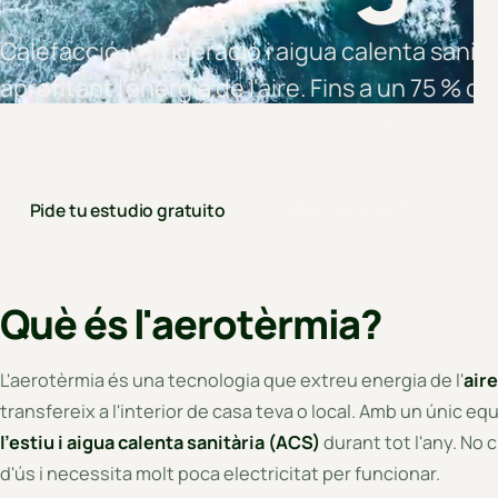
Calefacció, refrigeració i aigua calenta sanit
aprofitant l'energia de l'aire. Fins a un 75 % d
gas i compatible amb les teves plaques solars
Pide tu estudio gratuito
Más información
Què és l'aerotèrmia?
L'aerotèrmia és una tecnologia que extreu energia de l'
aire
transfereix a l'interior de casa teva o local. Amb un únic eq
l'estiu i aigua calenta sanitària (ACS)
durant tot l'any. No
d'ús i necessita molt poca electricitat per funcionar.