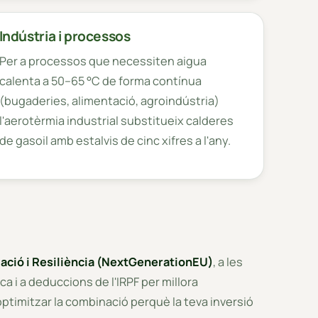
Indústria i processos
Per a processos que necessiten aigua
calenta a 50–65 °C de forma contínua
(bugaderies, alimentació, agroindústria)
l'aerotèrmia industrial substitueix calderes
de gasoil amb estalvis de cinc xifres a l'any.
ació i Resiliència (NextGenerationEU)
, a les
 i a deduccions de l'IRPF per millora
 optimitzar la combinació perquè la teva inversió