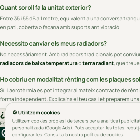
Quant soroll fa la unitat exterior?
Entre 35 i 55 dB a 1 metre, equivalent a una conversa tranquil
en pati, coberta o façana amb suports antivibració.
Necessito canviar els meus radiadors?
No necessàriament. Amb radiadors tradicionals pot conviur
radiadors de baixa temperatura
o
terra radiant
, que treue
Ho cobriu en modalitat rènting com les plaques so
Sí. L'aerotèrmia es pot integrar al mateix contracte de rènt
forma independent. Explica'ns el teu cas i et preparem una
¿Listo para empezar a
ahorrar
?
🍪 Utilitzem cookies
Utilitzem cookies pròpies i de tercers per a analítica i publicita
Estudio gratuito sin compromiso. Diseñamos la solución que 
personalitzada (Google Ads). Pots acceptar-les totes, rebutj
aureqis
configurar-les. Consulta la nostra
política de cookies
.