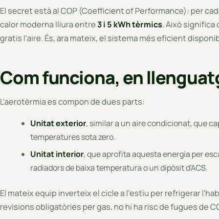
El secret està al COP (Coefficient of Performance): per c
calor moderna lliura entre
3 i 5 kWh tèrmics
. Això signific
gratis l'aire. És, ara mateix, el sistema més eficient disponi
Com funciona, en llenguatg
L'aerotèrmia es compon de dues parts:
Unitat exterior
, similar a un aire condicionat, que capt
temperatures sota zero.
Unitat interior
, que aprofita aquesta energia per esca
radiadors de baixa temperatura o un dipòsit d'ACS.
El mateix equip inverteix el cicle a l'estiu per refrigerar l'h
revisions obligatòries per gas, no hi ha risc de fugues de C