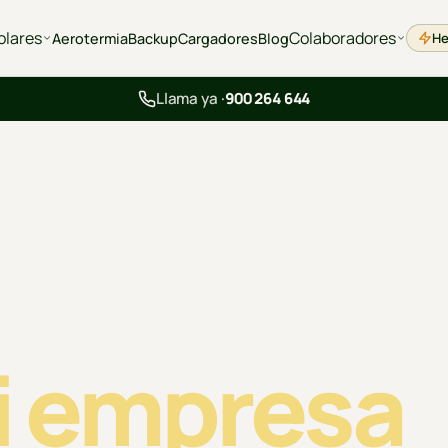
olares
Colaboradores
He
Aerotermia
Backup
Cargadores
Blog
Llama ya ·
900 264 644
 per a
i empresa