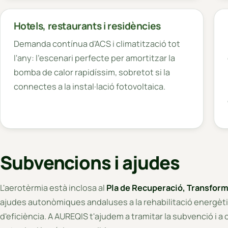
Hotels, restaurants i residències
Demanda contínua d'ACS i climatització tot
l'any: l'escenari perfecte per amortitzar la
bomba de calor rapidíssim, sobretot si la
connectes a la instal·lació fotovoltaica.
Subvencions i ajudes
L'aerotèrmia està inclosa al
Pla de Recuperació, Transform
ajudes autonòmiques andaluses a la rehabilitació energètica
d'eficiència. A AUREQIS t'ajudem a tramitar la subvenció i a