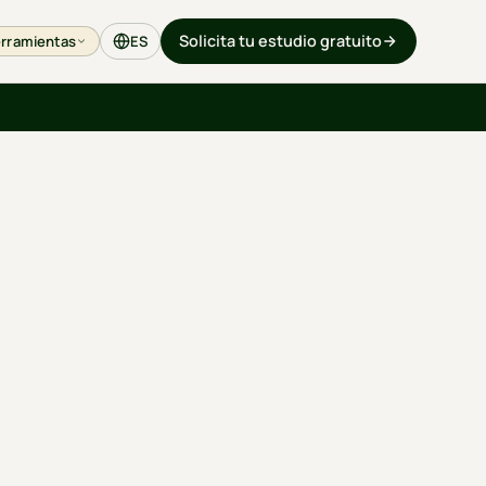
Solicita tu estudio gratuito
rramientas
ES