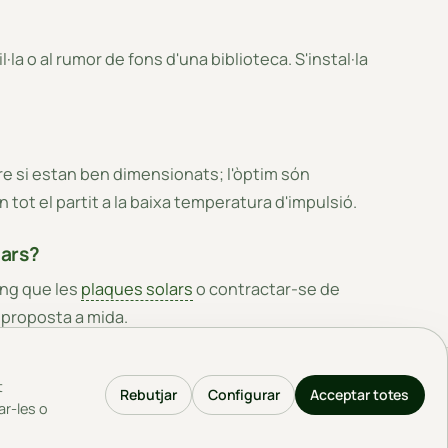
·la o al rumor de fons d'una biblioteca. S'instal·la
e si estan ben dimensionats; l'òptim són
n tot el partit a la baixa temperatura d'impulsió.
lars?
ing que les
plaques solars
o contractar-se de
 proposta a mida.
t
mejor encaje contigo.
Rebutjar
Configurar
Acceptar totes
ar-les o
SERVICIOS
EMPRESA