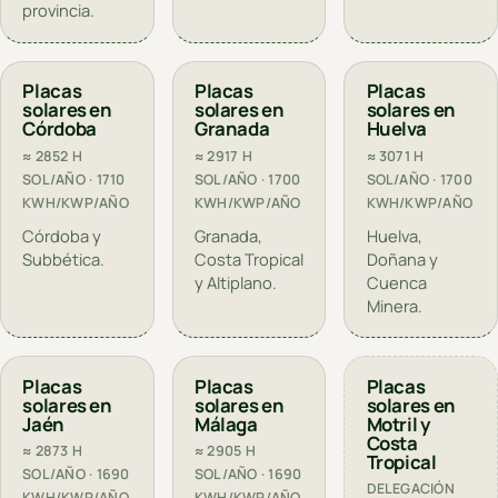
provincia.
Placas
Placas
Placas
solares en
solares en
solares en
Córdoba
Granada
Huelva
≈ 2852 H
≈ 2917 H
≈ 3071 H
SOL/AÑO · 1710
SOL/AÑO · 1700
SOL/AÑO · 1700
KWH/KWP/AÑO
KWH/KWP/AÑO
KWH/KWP/AÑO
Córdoba y
Granada,
Huelva,
Subbética.
Costa Tropical
Doñana y
y Altiplano.
Cuenca
Minera.
Placas
Placas
Placas
solares en
solares en
solares en
Jaén
Málaga
Motril y
Costa
≈ 2873 H
≈ 2905 H
Tropical
SOL/AÑO · 1690
SOL/AÑO · 1690
DELEGACIÓN
KWH/KWP/AÑO
KWH/KWP/AÑO