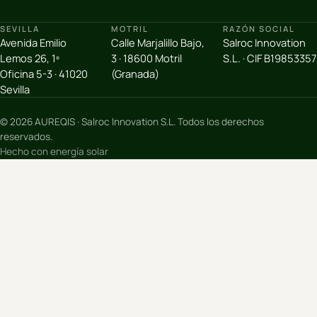
SEVILLA
MOTRIL
RAZÓN SOCIAL
Avenida Emilio
Calle Marjalillo Bajo,
Salroc Innovation
Lemos 26, 1º
3 · 18600 Motril
S.L. · CIF B19853357
Oficina 5-3 · 41020
(Granada)
Sevilla
© 2026 AUREQIS · Salroc Innovation S.L. Todos los derechos
reservados.
Hecho con energía solar