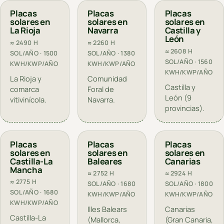
Placas
Placas
Placas
solares en
solares en
solares en
La Rioja
Navarra
Castilla y
León
≈ 2490 H
≈ 2260 H
≈ 2608 H
SOL/AÑO · 1500
SOL/AÑO · 1380
SOL/AÑO · 1560
KWH/KWP/AÑO
KWH/KWP/AÑO
KWH/KWP/AÑO
La Rioja y
Comunidad
Castilla y
comarca
Foral de
León (9
vitivinícola.
Navarra.
provincias).
Placas
Placas
Placas
solares en
solares en
solares en
Castilla-La
Baleares
Canarias
Mancha
≈ 2752 H
≈ 2924 H
≈ 2775 H
SOL/AÑO · 1680
SOL/AÑO · 1800
SOL/AÑO · 1680
KWH/KWP/AÑO
KWH/KWP/AÑO
KWH/KWP/AÑO
Illes Balears
Canarias
Castilla-La
(Mallorca,
(Gran Canaria,