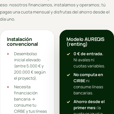
eso: nosotros financiamos, instalamos y operamos; tú
pagas una cuota mensual y disfrutas del ahorro desde el
día uno.
Instalación
Modelo AUREQIS
convencional
(renting)
Desembolso
0 € de entrada.
inicial elevado
Ni avales ni
(entre 5.000 € y
cuotas variables.
200.000 € según
No computa en
el proyecto).
CIRBE
ni
Necesita
consume líneas
financiación
bancarias.
bancaria →
Ahorro desde el
consume tu
primer mes:
la
CIRBE y tus líneas
cuota es igual o