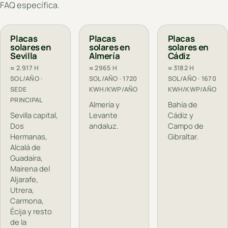
FAQ específica.
Placas
Placas
Placas
solares en
solares en
solares en
Sevilla
Almería
Cádiz
≈ 2.917 H
≈ 2965 H
≈ 3182 H
SOL/AÑO ·
SOL/AÑO · 1720
SOL/AÑO · 1670
SEDE
KWH/KWP/AÑO
KWH/KWP/AÑO
PRINCIPAL
Almería y
Bahía de
Sevilla capital,
Levante
Cádiz y
Dos
andaluz.
Campo de
Hermanas,
Gibraltar.
Alcalá de
Guadaíra,
Mairena del
Aljarafe,
Utrera,
Carmona,
Écija y resto
de la