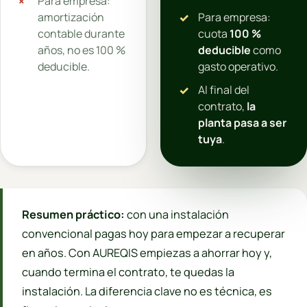
Para empresa:
amortización
Para empresa:
contable durante
cuota
100 %
años, no es 100 %
deducible
como
deducible.
gasto operativo.
Al final del
contrato,
la
planta pasa a ser
tuya
.
Resumen práctico:
con una instalación
convencional pagas hoy para empezar a recuperar
en años. Con AUREQIS empiezas a ahorrar hoy y,
cuando termina el contrato, te quedas la
instalación. La diferencia clave no es técnica, es