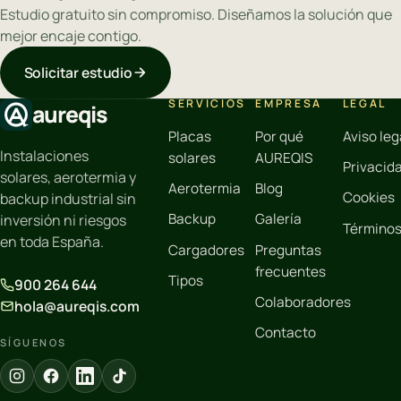
Estudio gratuito sin compromiso. Diseñamos la solución que
mejor encaje contigo.
Solicitar estudio
SERVICIOS
EMPRESA
LEGAL
aureqis
Placas
Por qué
Aviso leg
Instalaciones
solares
AUREQIS
Privacid
solares, aerotermia y
Aerotermia
Blog
Cookies
backup industrial sin
Backup
Galería
inversión ni riesgos
Término
en toda España.
Cargadores
Preguntas
frecuentes
Tipos
900 264 644
Colaboradores
hola@aureqis.com
Contacto
SÍGUENOS