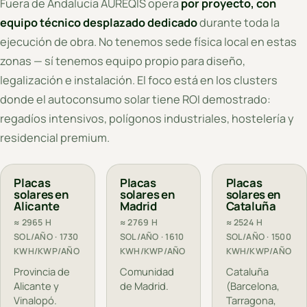
Fuera de Andalucía AUREQIS opera
por proyecto, con
equipo técnico desplazado dedicado
durante toda la
ejecución de obra. No tenemos sede física local en estas
zonas — sí tenemos equipo propio para diseño,
legalización e instalación. El foco está en los clusters
donde el autoconsumo solar tiene ROI demostrado:
regadíos intensivos, polígonos industriales, hostelería y
residencial premium.
Placas
Placas
Placas
solares en
solares en
solares en
Alicante
Madrid
Cataluña
≈ 2965 H
≈ 2769 H
≈ 2524 H
SOL/AÑO · 1730
SOL/AÑO · 1610
SOL/AÑO · 1500
KWH/KWP/AÑO
KWH/KWP/AÑO
KWH/KWP/AÑO
Provincia de
Comunidad
Cataluña
Alicante y
de Madrid.
(Barcelona,
Vinalopó.
Tarragona,