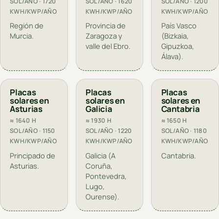
SOL/AÑO · 1720
SOL/AÑO · 1620
SOL/AÑO · 1200
KWH/KWP/AÑO
KWH/KWP/AÑO
KWH/KWP/AÑO
Región de
Provincia de
País Vasco
Murcia.
Zaragoza y
(Bizkaia,
valle del Ebro.
Gipuzkoa,
Álava).
Placas
Placas
Placas
solares en
solares en
solares en
Asturias
Galicia
Cantabria
≈ 1640 H
≈ 1930 H
≈ 1650 H
SOL/AÑO · 1150
SOL/AÑO · 1220
SOL/AÑO · 1180
KWH/KWP/AÑO
KWH/KWP/AÑO
KWH/KWP/AÑO
Principado de
Galicia (A
Cantabria.
Asturias.
Coruña,
Pontevedra,
Lugo,
Ourense).