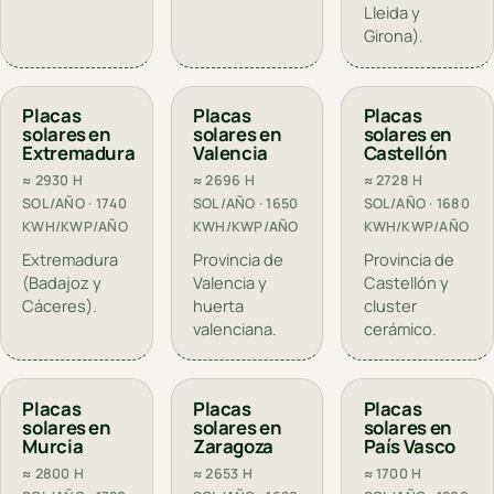
Lleida y
Girona).
Placas
Placas
Placas
solares en
solares en
solares en
Extremadura
Valencia
Castellón
≈ 2930 H
≈ 2696 H
≈ 2728 H
SOL/AÑO · 1740
SOL/AÑO · 1650
SOL/AÑO · 1680
KWH/KWP/AÑO
KWH/KWP/AÑO
KWH/KWP/AÑO
Extremadura
Provincia de
Provincia de
(Badajoz y
Valencia y
Castellón y
Cáceres).
huerta
cluster
valenciana.
cerámico.
Placas
Placas
Placas
solares en
solares en
solares en
Murcia
Zaragoza
País Vasco
≈ 2800 H
≈ 2653 H
≈ 1700 H