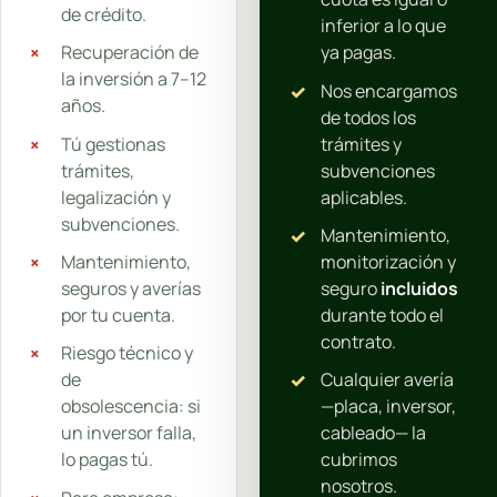
de crédito.
inferior a lo que
Recuperación de
ya pagas.
la inversión a 7–12
Nos encargamos
años.
de todos los
Tú gestionas
trámites y
trámites,
subvenciones
legalización y
aplicables.
subvenciones.
Mantenimiento,
Mantenimiento,
monitorización y
seguros y averías
seguro
incluidos
por tu cuenta.
durante todo el
contrato.
Riesgo técnico y
de
Cualquier avería
obsolescencia: si
—placa, inversor,
un inversor falla,
cableado— la
lo pagas tú.
cubrimos
nosotros.