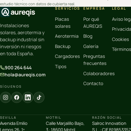
estudio técnico con datos de cubierta real.
SERVICIOS
EMPRESA
LEGAL
aureqis
Placas
Por qué
Aviso leg
Instalaciones
solares
AUREQIS
Privacid
solares, aerotermia y
Aerotermia
Blog
Cookies
backup industrial sin
Backup
Galería
inversión ni riesgos
Término
en toda España.
Cargadores
Preguntas
frecuentes
Tipos
900 264 644
Colaboradores
hola@aureqis.com
Contacto
SÍGUENOS
SEVILLA
MOTRIL
RAZÓN SOCIAL
Avenida Emilio
Calle Marjalillo Bajo,
Salroc Innovation
Lemos 26, 1º
3 · 18600 Motril
S.L. · CIF B19853357