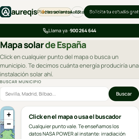
aureqis
Placas solares
Solicita tu estudio grat
Herramientas
Aerotermia
Backup
Cargadores
Bl
ES
Llama ya ·
900 264 644
Mapa solar
de España
Click en cualquier punto del mapa o busca un
municipio. Te decimos cuánta energía produciría una
instalación solar ahí.
BUSCAR MUNICIPIO
Buscar
+
Click en el mapa o usa el buscador
−
Cualquier punto vale. Te enseñamos los
datos NASA POWER al instante: irradiación