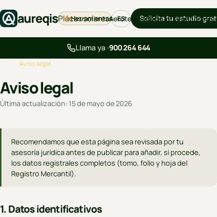
aureqis
Placas solares
Solicita tu estudio grat
Herramientas
Aerotermia
Backup
Cargadores
Bl
ES
Llama ya ·
900 264 644
Inicio
›
Aviso legal
Aviso legal
Última actualización:
15 de mayo de 2026
Recomendamos que esta página sea revisada por tu
asesoría jurídica antes de publicar para añadir, si procede,
los datos registrales completos (tomo, folio y hoja del
Registro Mercantil).
1. Datos identificativos