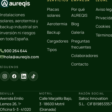
SERVICIOS
EMPRESA
LEGAL
aureqis
Placas
Por qué
Aviso leg
Instalaciones
solares
AUREQIS
Privacid
solares, aerotermia y
Aerotermia
Blog
Cookies
backup industrial sin
Backup
Galería
inversión ni riesgos
Término
en toda España.
Cargadores
Preguntas
frecuentes
Tipos
900 264 644
Colaboradores
hola@aureqis.com
Contacto
SÍGUENOS
SEVILLA
MOTRIL
RAZÓN SOCIAL
Avenida Emilio
Calle Marjalillo Bajo,
Salroc Innovation
Lemos 26, 1º
3 · 18600 Motril
S.L. · CIF B19853357
Oficina 5-3 · 41020
(Granada)