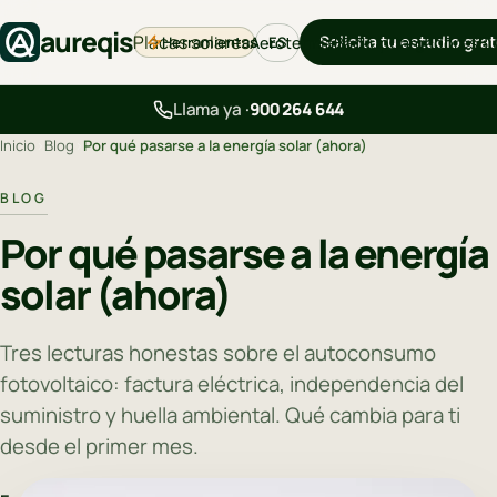
aureqis
Placas solares
Solicita tu estudio grat
Herramientas
Aerotermia
Backup
Cargadores
Bl
ES
Llama ya ·
900 264 644
Inicio
›
Blog
›
Por qué pasarse a la energía solar (ahora)
BLOG
Por qué pasarse a la energía
solar (ahora)
Tres lecturas honestas sobre el autoconsumo
fotovoltaico: factura eléctrica, independencia del
suministro y huella ambiental. Qué cambia para ti
desde el primer mes.