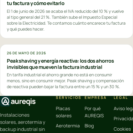
tu factura y cómo evitarlo
El 1 de junio de 2026 se acaba el IVA reducido del 10 % y vuelve
al tipo general del 21 %. También sube el Impuesto Especial
sobre la Electricidad. Te contamos cuánto encarece tu factura
y qué puedes hacer.
26 DE MAYO DE 2026
Peak shaving y energía reactiva: los dos ahorros
invisibles que mueven la factura industrial
En tarifa industrial el ahorro grande no está en consumir
menos, sino en consumir mejor. Peak shaving y compensación
de reactiva pueden bajar la factura entre un 15 % y un 30 %.
SERVICIOS
EMPRESA
LEGAL
aureqis
Placas
Por qué
Aviso leg
Instalaciones
solares
AUREQIS
Privacid
solares, aerotermia y
Aerotermia
Blog
Cookies
backup industrial sin