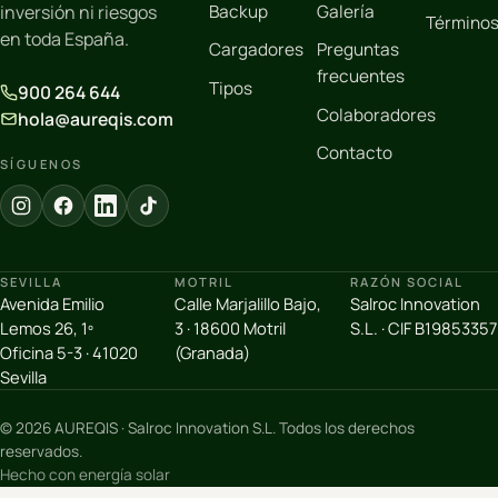
Backup
Galería
inversión ni riesgos
Término
en toda España.
Cargadores
Preguntas
frecuentes
Tipos
900 264 644
Colaboradores
hola@aureqis.com
Contacto
SÍGUENOS
SEVILLA
MOTRIL
RAZÓN SOCIAL
Avenida Emilio
Calle Marjalillo Bajo,
Salroc Innovation
Lemos 26, 1º
3 · 18600 Motril
S.L. · CIF B19853357
Oficina 5-3 · 41020
(Granada)
Sevilla
© 2026 AUREQIS · Salroc Innovation S.L. Todos los derechos
reservados.
Hecho con energía solar