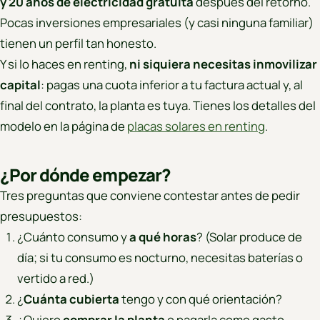
y 20 años de electricidad gratuita
después del retorno.
Pocas inversiones empresariales (y casi ninguna familiar)
tienen un perfil tan honesto.
Y si lo haces en renting,
ni siquiera necesitas inmovilizar
capital
: pagas una cuota inferior a tu factura actual y, al
final del contrato, la planta es tuya. Tienes los detalles del
modelo en la página de
placas solares en renting
.
¿Por dónde empezar?
Tres preguntas que conviene contestar antes de pedir
presupuestos:
¿Cuánto consumo y
a qué horas
? (Solar produce de
día; si tu consumo es nocturno, necesitas baterías o
vertido a red.)
¿
Cuánta cubierta
tengo y con qué orientación?
¿Quiero
comprar la planta
o pagarla como gasto