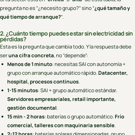
pregunta no es “¿necesito grupo?” sino “
¿qué tamaño y
qué tiempo de arranque?
“.
2. ¿Cuánto tiempo puedes estar sin electricidad sin
pérdidas?
Esta es la pregunta que cambia todo. Y la respuesta debe
ser
una cifra concreta
, no “depende”:
Menos de 1 minuto
: necesitas SAI con autonomía +
grupo con arranque automático rápido.
Datacenter,
hospital, procesos continuos
.
1-15 minutos
: SAI + grupo automático estándar.
Servidores empresariales, retail importante,
gestión documental
.
15 min - 2 horas
: baterías o grupo automático.
Frío
comercial, talleres con maquinaria sensible
.
2-12 horas
: baterías solares dimensionadas, grupo