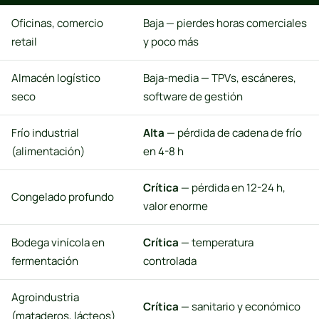
Oficinas, comercio
Baja — pierdes horas comerciales
retail
y poco más
Almacén logístico
Baja-media — TPVs, escáneres,
seco
software de gestión
Frío industrial
Alta
— pérdida de cadena de frío
(alimentación)
en 4-8 h
Crítica
— pérdida en 12-24 h,
Congelado profundo
valor enorme
Bodega vinícola en
Crítica
— temperatura
fermentación
controlada
Agroindustria
Crítica
— sanitario y económico
(mataderos, lácteos)