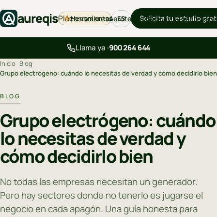
aureqis
Placas solares
Solicita tu estudio grat
Herramientas
Aerotermia
Backup
Cargadores
Bl
ES
Llama ya ·
900 264 644
Inicio
›
Blog
›
Grupo electrógeno: cuándo lo necesitas de verdad y cómo decidirlo bien
BLOG
Grupo electrógeno: cuándo
lo necesitas de verdad y
cómo decidirlo bien
No todas las empresas necesitan un generador.
Pero hay sectores donde no tenerlo es jugarse el
negocio en cada apagón. Una guía honesta para