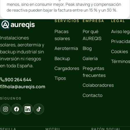
menos, sino en consumir mejor. Peak shaving y compensación
de reactiva pueden bajar la factura entre un 15 % y un 30 %.
SERVICIOS
EMPRESA
LEGAL
aureqis
Placas
Por qué
Aviso leg
Instalaciones
solares
AUREQIS
Privacid
solares, aerotermia y
Aerotermia
Blog
Cookies
backup industrial sin
Backup
Galería
inversión ni riesgos
Término
en toda España.
Cargadores
Preguntas
frecuentes
Tipos
900 264 644
Colaboradores
hola@aureqis.com
Contacto
SÍGUENOS
SEVILLA
MOTRIL
RAZÓN SOCIAL