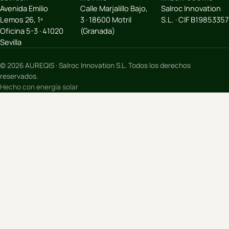
Avenida Emilio
Calle Marjalillo Bajo,
Salroc Innovation
Lemos 26, 1º
3 · 18600 Motril
S.L. · CIF B19853357
Oficina 5-3 · 41020
(Granada)
Sevilla
© 2026 AUREQIS · Salroc Innovation S.L. Todos los derechos
reservados.
Hecho con energía solar