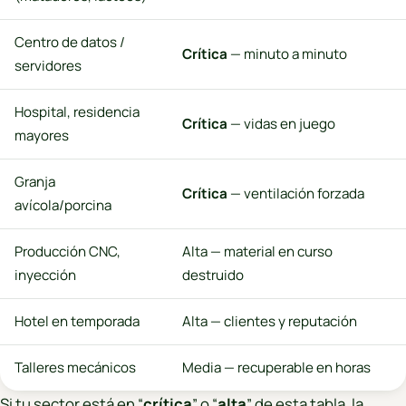
Centro de datos /
Crítica
— minuto a minuto
servidores
Hospital, residencia
Crítica
— vidas en juego
mayores
Granja
Crítica
— ventilación forzada
avícola/porcina
Producción CNC,
Alta — material en curso
inyección
destruido
Hotel en temporada
Alta — clientes y reputación
Talleres mecánicos
Media — recuperable en horas
Si tu sector está en “
crítica
” o “
alta
” de esta tabla, la