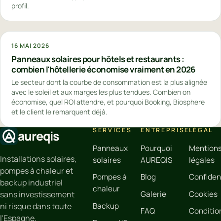
profil.
16 MAI 2026
Panneaux solaires pour hôtels et restaurants :
combien l'hôtellerie économise vraiment en 2026
Le secteur dont la courbe de consommation est la plus alignée
avec le soleil et aux marges les plus tendues. Combien on
économise, quel ROI attendre, et pourquoi Booking, Biosphere
et le client le remarquent déjà.
SERVICES
ENTREPRISE
LÉGAL
aureqis
Panneaux
Pourquoi
Mention
Installations solaires,
solaires
AUREQIS
légales
pompes à chaleur et
Pompes à
Blog
Confident
backup industriel
chaleur
Galerie
Cookies
sans investissement
Backup
ni risque dans toute
FAQ
Conditio
l'Espagne.