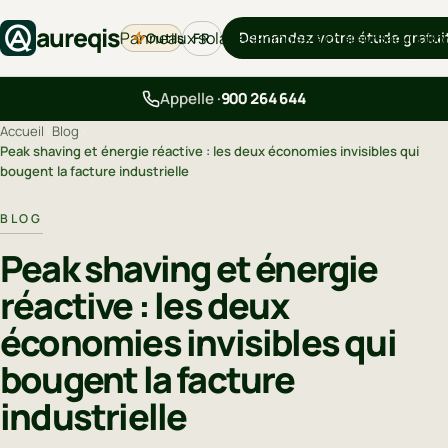
aureqis
Panneaux solaires
Demandez votre étude gratui
Outils
Pompes à chaleur
Backup
Bo
FR
Appelle ·
900 264 644
Accueil
›
Blog
›
Peak shaving et énergie réactive : les deux économies invisibles qui
bougent la facture industrielle
BLOG
Peak shaving et énergie
réactive : les deux
économies invisibles qui
bougent la facture
industrielle