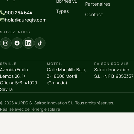
Bornes VE
Partenaires
Types
900 264 644
Contact
hola@aureqis.com
SUIVEZ-NOUS
SÉVILLE
MOTRIL
RAISON SOCIALE
Avenida Emilio
Calle Marjalillo Bajo,
Salroc Innovation
Lemos 26, 1º
3 · 18600 Motril
S.L. · NIF B19853357
Oficina 5-3 · 41020
(Granada)
Sevilla
© 2026 AUREQIS · Salroc Innovation S.L. Tous droits réservés.
Réalisé avec de l'énergie solaire