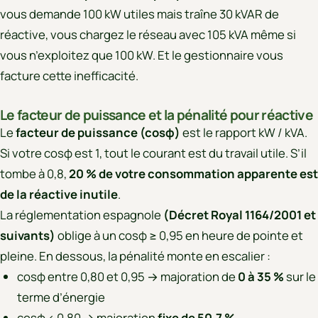
vous demande 100 kW utiles mais traîne 30 kVAR de
réactive, vous chargez le réseau avec 105 kVA même si
vous n’exploitez que 100 kW. Et le gestionnaire vous
facture cette inefficacité.
Le facteur de puissance et la pénalité pour réactive
Le
facteur de puissance (cosφ)
est le rapport kW / kVA.
Si votre cosφ est 1, tout le courant est du travail utile. S’il
tombe à 0,8,
20 % de votre consommation apparente est
de la réactive inutile
.
La réglementation espagnole
(Décret Royal 1164/2001 et
suivants)
oblige à un cosφ ≥ 0,95 en heure de pointe et
pleine. En dessous, la pénalité monte en escalier :
cosφ entre 0,80 et 0,95 → majoration de
0 à 35 %
sur le
terme d’énergie
cosφ < 0,80 → majoration
fixe de 50,7 %